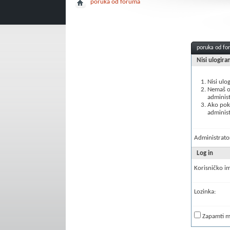
poruka od foruma
poruka od f
Nisi ulogira
Nisi ulo
Nemaš ov
administ
Ako poku
administ
Administrator
Log in
Korisničko i
Lozinka:
Zapamti 