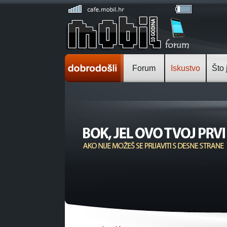
Forum
Iskustvo
Što 