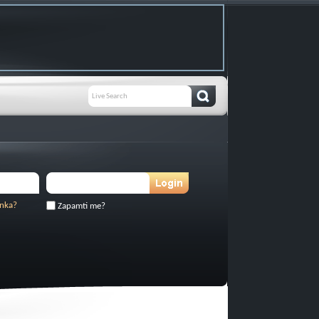
inka?
Zapamti me?