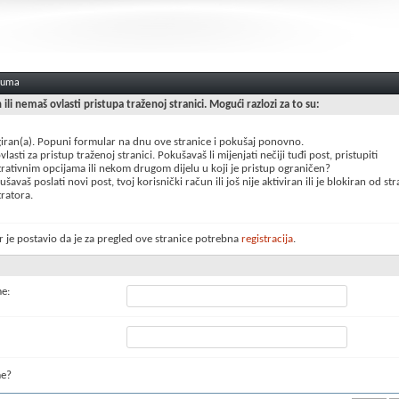
oruma
n ili nemaš ovlasti pristupa traženoj stranici. Mogući razlozi za to su:
giran(a). Popuni formular na dnu ove stranice i pokušaj ponovno.
lasti za pristup traženoj stranici. Pokušavaš li mijenjati nečiji tuđi post, pristupiti
rativnim opcijama ili nekom drugom dijelu u koji je pristup ograničen?
šavaš poslati novi post, tvoj korisnički račun ili još nije aktiviran ili je blokiran od st
ratora.
 je postavio da je za pregled ove stranice potrebna
registracija
.
me:
me?