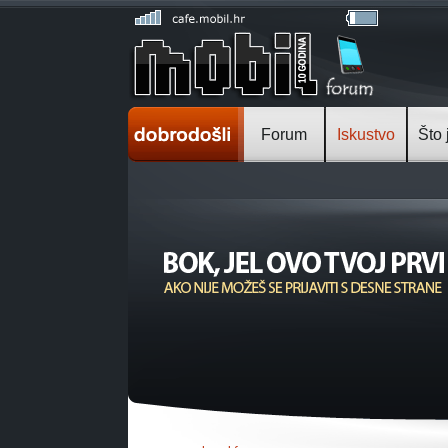
Forum
Iskustvo
Što 