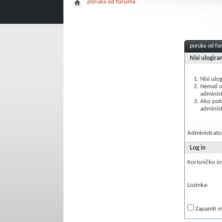
poruka od foruma
poruka od f
Nisi ulogira
Nisi ulo
Nemaš ov
administ
Ako poku
administ
Administrator
Log in
Korisničko i
Lozinka:
Zapamti 