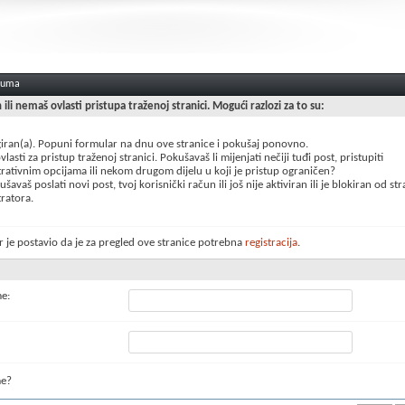
oruma
n ili nemaš ovlasti pristupa traženoj stranici. Mogući razlozi za to su:
giran(a). Popuni formular na dnu ove stranice i pokušaj ponovno.
lasti za pristup traženoj stranici. Pokušavaš li mijenjati nečiji tuđi post, pristupiti
rativnim opcijama ili nekom drugom dijelu u koji je pristup ograničen?
šavaš poslati novi post, tvoj korisnički račun ili još nije aktiviran ili je blokiran od st
ratora.
 je postavio da je za pregled ove stranice potrebna
registracija
.
me:
me?