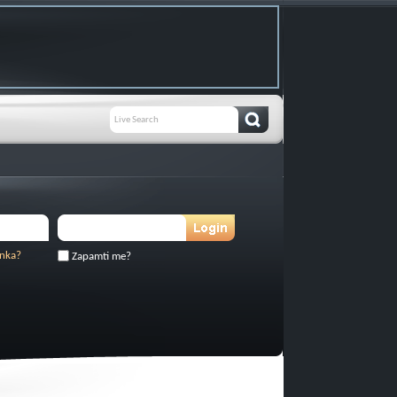
inka?
Zapamti me?