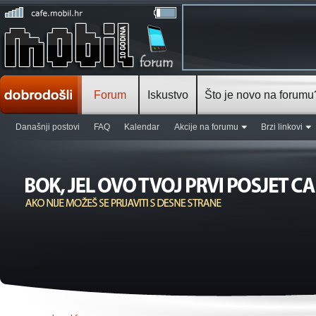
Forum
Iskustvo
Što je novo na forumu
Današnji postovi
FAQ
Kalendar
Akcije na forumu
Brzi linkovi