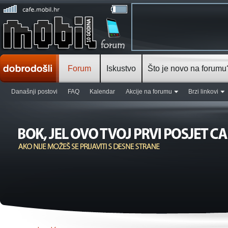
Forum
Iskustvo
Što je novo na forumu
Današnji postovi
FAQ
Kalendar
Akcije na forumu
Brzi linkovi