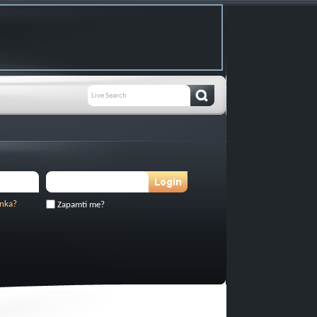
inka?
Zapamti me?