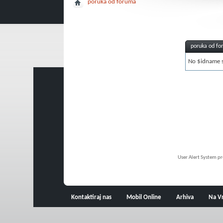
poruka od foruma
poruka od f
No $idname sp
User Alert System p
Kontaktiraj nas
Mobil Online
Arhiva
Na V