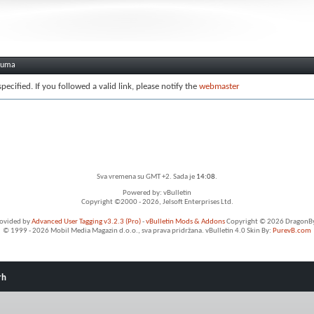
oruma
ecified. If you followed a valid link, please notify the
webmaster
Sva vremena su GMT +2. Sada je
14:08
.
Powered by: vBulletin
Copyright ©2000 - 2026, Jelsoft Enterprises Ltd.
rovided by
Advanced User Tagging v3.2.3 (Pro)
-
vBulletin Mods & Addons
Copyright © 2026 DragonByt
© 1999 - 2026 Mobil Media Magazin d.o.o., sva prava pridržana. vBulletin 4.0 Skin By:
PurevB.com
rh