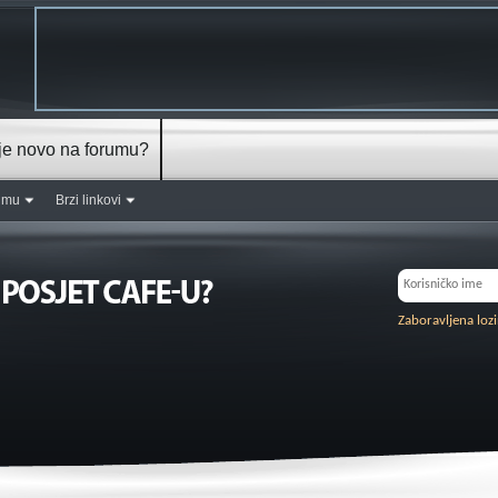
je novo na forumu?
rumu
Brzi linkovi
Zaboravljena loz