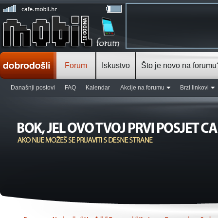
Forum
Iskustvo
Što je novo na forumu
Današnji postovi
FAQ
Kalendar
Akcije na forumu
Brzi linkovi