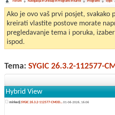
Forum
Navigacija # Uređaji # Programi # Karte
Programi
Sygic
Ako je ovo vaš prvi posjet, svakako
kreirati vlastite postove morate nap
pregledavanje tema i poruka, izaberit
ispod.
Tema:
SYGIC 26.3.2-112577-
Hybrid View
mirkeclj
SYGIC 26.3.2-112577-CMOD...
01-06-2026,
16:06