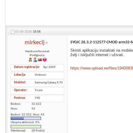
01-06-2026
16:06
mirkeclj
SYGIC 26.3.2-112577-CMOD arm32-6
Skiniti aplikaciju instalirati na mob
Hardcore forumaš
želji i isključiti internet i uživati.
Postignuća:
Datum registracije
Apr 2009
https://www.upload.ee/files/19400838
Lokacija
Vinkovci
Mobitel
Samsung Galaxy A 70
Operater
T-com
Postova
740
Bodovi
32.022
Nivo
43
Bodovi: 32.022, Nivo: 43
Ukupna aktivnost: 0%
Mentioned
28 Post(s)