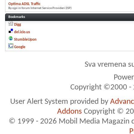
Optima ADSL Traffic
By ojpi in forum Internet Service Provideri (ISP)
Bookmarks
Digg
del.icio.us
StumbleUpon
Google
Sva vremena s
Powere
Copyright ©2000 - 2
User Alert System provided by
Advance
Addons
Copyright © 20
© 1999 - 2026 Mobil Media Magazin d.o.
P