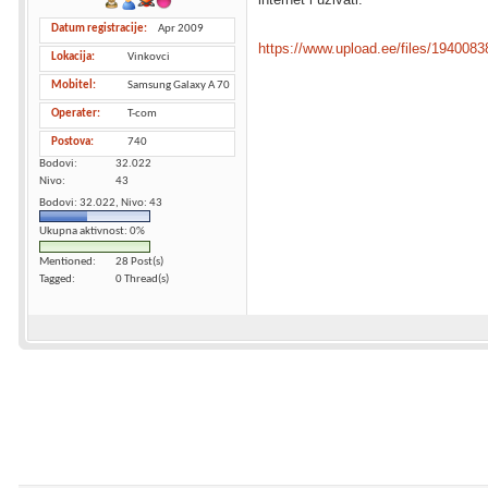
Datum registracije
Apr 2009
https://www.upload.ee/files/19400838
Lokacija
Vinkovci
Mobitel
Samsung Galaxy A 70
Operater
T-com
Postova
740
Bodovi
32.022
Nivo
43
Bodovi: 32.022, Nivo: 43
Ukupna aktivnost: 0%
Mentioned
28 Post(s)
Tagged
0 Thread(s)