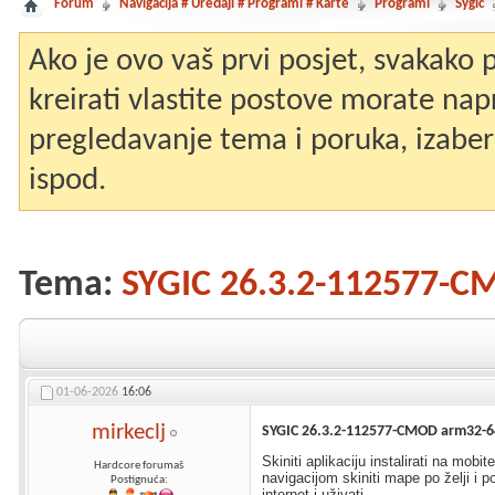
Forum
Navigacija # Uređaji # Programi # Karte
Programi
Sygic
Ako je ovo vaš prvi posjet, svakako
kreirati vlastite postove morate nap
pregledavanje tema i poruka, izaberit
ispod.
Tema:
SYGIC 26.3.2-112577-
01-06-2026
16:06
mirkeclj
SYGIC 26.3.2-112577-CMOD arm32-6
Skiniti aplikaciju instalirati na mob
Hardcore forumaš
navigacijom skiniti mape po želji i pod
Postignuća:
internet i uživati.