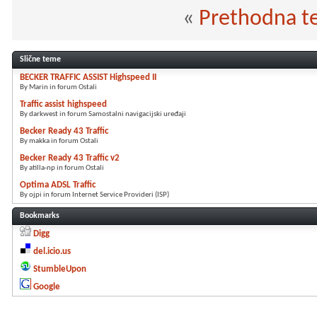
«
Prethodna 
Slične teme
BECKER TRAFFIC ASSIST Highspeed II
By Marin in forum Ostali
Traffic assist highspeed
By darkwest in forum Samostalni navigacijski uređaji
Becker Ready 43 Traffic
By makka in forum Ostali
Becker Ready 43 Traffic v2
By atilla-np in forum Ostali
Optima ADSL Traffic
By ojpi in forum Internet Service Provideri (ISP)
Bookmarks
Digg
del.icio.us
StumbleUpon
Google