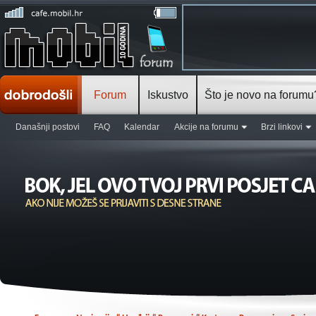
Forum
Iskustvo
Što je novo na forumu
Današnji postovi
FAQ
Kalendar
Akcije na forumu
Brzi linkovi