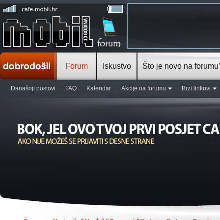
Forum
Iskustvo
Što je novo na forumu
Današnji postovi
FAQ
Kalendar
Akcije na forumu
Brzi linkovi