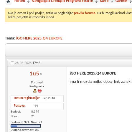
Forum
Navigacija # Uređaji # Programi # Karte
Karte
Garmin
Ako je ovo vaš prvi posjet, svakako pogledajte
pravila foruma
. Da bi mogli kreirati vl
želite posjetiti iz izbornika ispod.
Tema:
iGO HERE 2025.Q4 EUROPE
26-03-2026
17:43
1u5
iGO HERE 2025.Q4 EUROPE
ima li mozda netko dobar link za sk
Forumaš
Postignuća:
Datum registracije
Sep 2018
Postova
44
Bodovi
8.374
Nivo
21
Bodovi: 8.374, Nivo: 21
Ukupna aktivnost: 0%