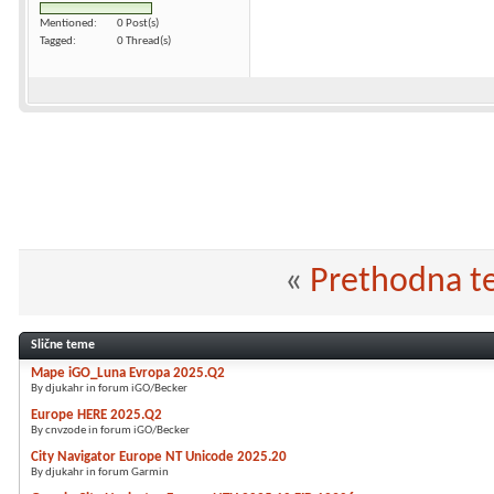
Mentioned
0 Post(s)
Tagged
0 Thread(s)
«
Prethodna 
Slične teme
Mape iGO_Luna Evropa 2025.Q2
By djukahr in forum iGO/Becker
Europe HERE 2025.Q2
By cnvzode in forum iGO/Becker
City Navigator Europe NT Unicode 2025.20
By djukahr in forum Garmin