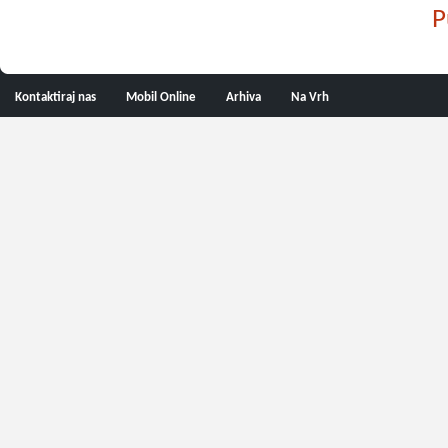
P
Kontaktiraj nas
Mobil Online
Arhiva
Na Vrh