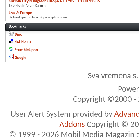
Garmin City Navigator Europe NTU 2025.10 FID 12306
By brkicn in forum Garmin
Usa Vs Europe
By TinoExpert in forum Operacijski sustavi
Bookmarks
Digg
del.icio.us
StumbleUpon
Google
Sva vremena s
Powere
Copyright ©2000 - 2
User Alert System provided by
Advance
Addons
Copyright © 20
© 1999 - 2026 Mobil Media Magazin d.o.