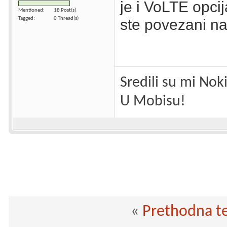
je i VoLTE opcij
Mentioned
18 Post(s)
Tagged
0 Thread(s)
ste povezani na
Sredili su mi Nok
U Mobisu!
«
Prethodna 