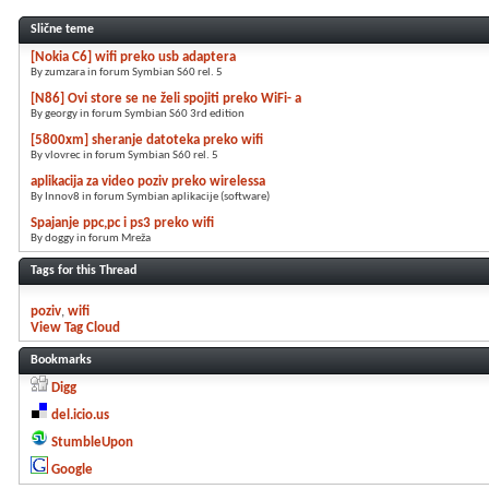
Slične teme
[Nokia C6] wifi preko usb adaptera
By zumzara in forum Symbian S60 rel. 5
[N86] Ovi store se ne želi spojiti preko WiFi- a
By georgy in forum Symbian S60 3rd edition
[5800xm] sheranje datoteka preko wifi
By vlovrec in forum Symbian S60 rel. 5
aplikacija za video poziv preko wirelessa
By Innov8 in forum Symbian aplikacije (software)
Spajanje ppc,pc i ps3 preko wifi
By doggy in forum Mreža
Tags for this Thread
poziv
wifi
View Tag Cloud
Bookmarks
Digg
del.icio.us
StumbleUpon
Google