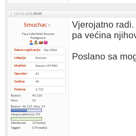
05-03-2026
09:49
Vjerojatno radi.
Smuchac
pa većina njiho
Faca Cafe Mobil foruma
Postignuća:
Datum registracije
Dec 2006
Poslano sa mog
Lokacija
Korčula
Mobitel
Xiaomi 14T PRO
Operater
A1
Godina
40
Postova
3.731
Bodovi
46.210
Nivo
52
Bodovi: 46.210, Nivo: 52
Ukupna aktivnost: 0%
Mentioned
13 Post(s)
Tagged
0 Thread(s)