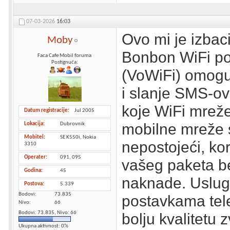
07-03-2026
16:03
Ovo mi je izbac
Moby
Bonbon WiFi po
Faca Cafe Mobil foruma
Postignuća:
(VoWiFi) omogu
i slanje SMS-ov
koje WiFi mreže
Datum registracije
Jul 2005
mobilne mreže s
Lokacija
Dubrovnik
Mobitel
SE K550i, Nokia
nepostojeći, kor
3310
Operater
091, 095
vašeg paketa b
Godina
45
naknade. Usluga
Postova
5.339
Bodovi
73.835
postavkama tel
Nivo
66
Bodovi: 73.835, Nivo: 66
bolju kvalitetu
Ukupna aktivnost: 0%