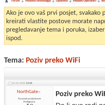
Forum
Mobilna tehnologija
Općenito
Mobilni Operateri
Bo
Ako je ovo vaš prvi posjet, svakako
kreirati vlastite postove morate nap
pregledavanje tema i poruka, izaberit
ispod.
Tema:
Poziv preko WiFi
02-03-2026
13:44
NorthGate
Poziv preko Wi
Forumaš sa iskustvom
Postignuća: