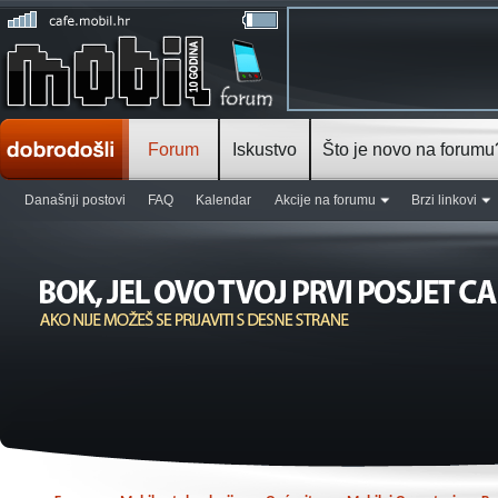
Forum
Iskustvo
Što je novo na forumu
Današnji postovi
FAQ
Kalendar
Akcije na forumu
Brzi linkovi