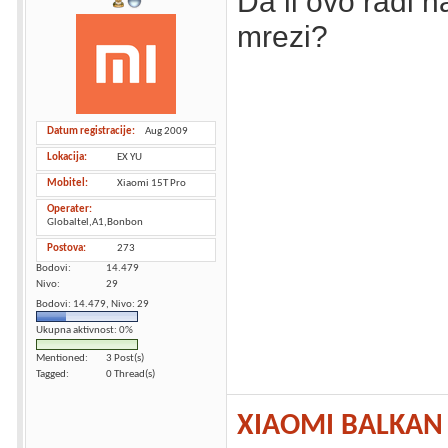
Da li ovo radi 
mrezi?
Datum registracije
Aug 2009
Lokacija
EX YU
Mobitel
Xiaomi 15T Pro
Operater
Globaltel,A1,Bonbon
Postova
273
Bodovi
14.479
Nivo
29
Bodovi: 14.479, Nivo: 29
Ukupna aktivnost: 0%
Mentioned
3 Post(s)
Tagged
0 Thread(s)
XIAOMI BALKAN