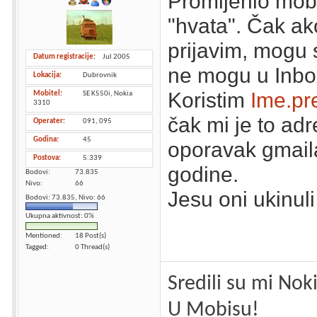
Promijenio mobit
"hvata". Čak ak
prijavim, mogu s
Datum registracije
Jul 2005
ne mogu u Inbo
Lokacija
Dubrovnik
Koristim
Ime.pr
Mobitel
SE K550i, Nokia
3310
čak mi je to ad
Operater
091, 095
Godina
45
oporavak gmail
Postova
5.339
godine.
Bodovi
73.835
Nivo
66
Jesu oni ukinuli
Bodovi: 73.835, Nivo: 66
Ukupna aktivnost: 0%
Mentioned
18 Post(s)
Tagged
0 Thread(s)
Sredili su mi Nok
U Mobisu!