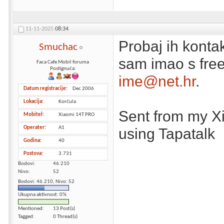
11-11-2025
08:34
Probaj ih kontak
Smuchac
sam imao s free
Faca Cafe Mobil foruma
Postignuća:
ime@net.hr
.
Datum registracije
Dec 2006
Lokacija
Korčula
Sent from my 
Mobitel
Xiaomi 14T PRO
Operater
A1
using Tapatalk
Godina
40
Postova
3.731
Bodovi
46.210
Nivo
52
Bodovi: 46.210, Nivo: 52
Ukupna aktivnost: 0%
Mentioned
13 Post(s)
Tagged
0 Thread(s)