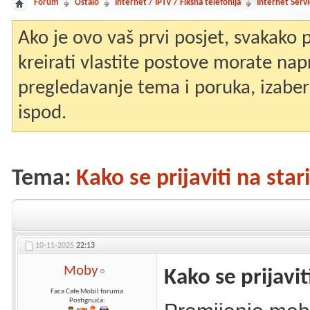
Forum
Ostalo
Internet / IPTV / Fiksna telefonija
Internet Servi
Ako je ovo vaš prvi posjet, svakako
kreirati vlastite postove morate nap
pregledavanje tema i poruka, izaberit
ispod.
Tema:
Kako se prijaviti na sta
10-11-2025
22:13
Moby
Kako se prijavit
Faca Cafe Mobil foruma
Postignuća: