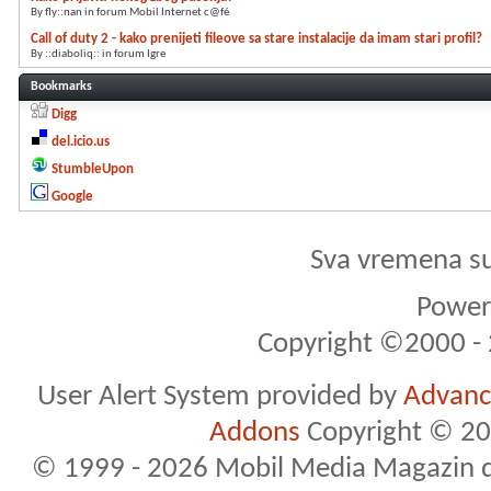
By fly::nan in forum Mobil Internet c@fé
Call of duty 2 - kako prenijeti fileove sa stare instalacije da imam stari profil?
By ::diaboliq:: in forum Igre
Bookmarks
Digg
del.icio.us
StumbleUpon
Google
Sva vremena s
Powere
Copyright ©2000 - 2
User Alert System provided by
Advance
Addons
Copyright © 20
© 1999 - 2026 Mobil Media Magazin d.o.