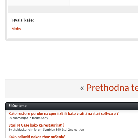
'Hvala' kaže:
Moby
«
Prethodna 
Slične teme
Kako restore poruke na xperii x8 ili kako vratiti na stari software ?
By anamarijaa in forum Sony
Stari N Gage kako ga restaurirati?
By theblackone in forum Symbian S60 1st i 2nd edition
Kako prijaviti nekog zbog pušenja?