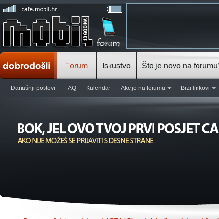
Forum
Iskustvo
Što je novo na forumu
Današnji postovi
FAQ
Kalendar
Akcije na forumu
Brzi linkovi