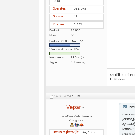
3310
Operater
091, 095
Godina
45
Postova
5.339
Bodovi
73.835
Nivo
66
Bodovi: 73.835, Nivo: 66
Ukupna aktivnost: 0%
Mentioned
18 Post(s)
Tagged
0 Thread(s)
Sredili su mi No
U Mobisu!
14-05-2024
18:13
Vepar
Izvo
uzeo sa
Faca Cafe Mobil foruma
jer mog
Postignuća:
aplikac
samsung
Datum registracije
Aug 2005
nema pa 