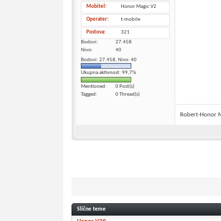
Mobitel
Honor Magic V2
Operater
t-mobile
Postova
321
Bodovi
27.458
Nivo
40
Bodovi: 27.458, Nivo: 40
Ukupna aktivnost: 99,7%
Mentioned
0 Post(s)
Tagged
0 Thread(s)
Robert-Honor 
Slične teme