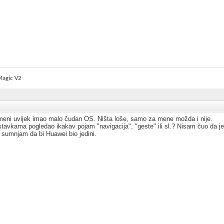
Magic V2
meni uvijek imao malo čudan OS. Ništa loše, samo za mene možda i nije.
stavkama pogledao ikakav pojam "navigacija", "geste" ili sl.? Nisam čuo da je
 sumnjam da bi Huawei bio jedini.