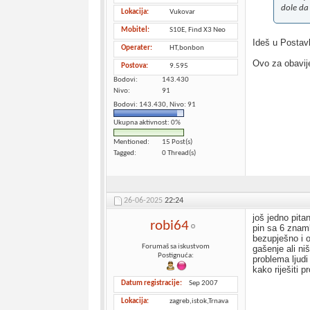
dole da
Lokacija
Vukovar
Mobitel
S10E, Find X3 Neo
Ideš u Postavk
Operater
HT,bonbon
Ovo za obavije
Postova
9.595
Bodovi
143.430
Nivo
91
Bodovi: 143.430, Nivo: 91
Ukupna aktivnost: 0%
Mentioned
15 Post(s)
Tagged
0 Thread(s)
26-06-2025
22:24
još jedno pita
robi64
pin sa 6 znam
bezupješno i 
Forumaš sa iskustvom
gašenje ali ni
Postignuća:
problema ljudi
kako riješiti
Datum registracije
Sep 2007
Lokacija
zagreb,istok,Trnava