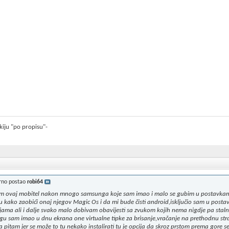
kiju "po propisu"-
rno postao
robi64
m ovaj mobitel nakon mnogo samsunga koje sam imao i malo se gubim u postavkama
u kako zaobići onaj njegov Magic Os i da mi bude čisti android,isključio sam u posta
ijama ali i dalje svako malo dobivam obavijesti sa zvukom kojih nema nigdje pa staln
u sam imao u dnu ekrana one virtualne tipke za brisanje,vračanje na prethodnu stra
pitam jer se može to tu nekako instalirati tu je opcija da skroz prstom prema gore s