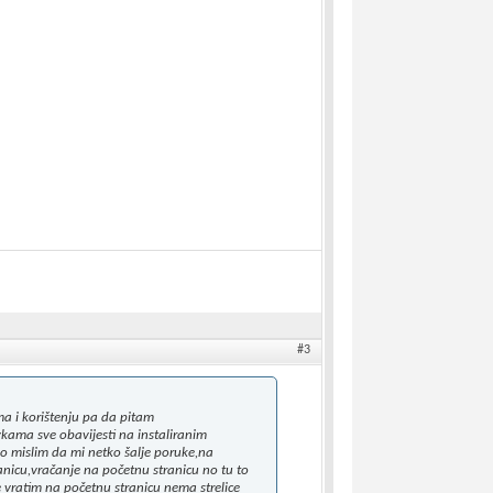
#3
 i korištenju pa da pitam
vkama sve obavijesti na instaliranim
o mislim da mi netko šalje poruke,na
nicu,vračanje na početnu stranicu no tu to
e vratim na početnu stranicu nema strelice