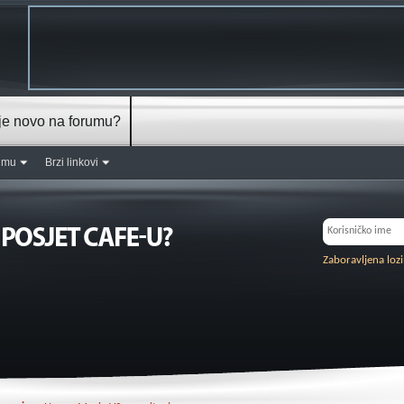
je novo na forumu?
rumu
Brzi linkovi
Zaboravljena loz