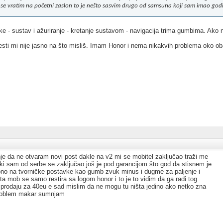
 se vratim na početni zaslon to je nešto sasvim drugo od samsuna koji sam imao go
e - sustav i ažuriranje - kretanje sustavom - navigacija trima gumbima. Ako na
sti mi nije jasno na što misliš. Imam Honor i nema nikakvih problema oko oba
nje da ne otvaram novi post dakle na v2 mi se mobitel zaključao traži me
ki sam od serbe se zaključao još je pod garancijom što god da stisnem je
ono na tvorničke postavke kao gumb zvuk minus i dugme za paljenje i
šta mob se samo restira sa logom honor i to je to vidim da ga radi tog
 prodaju za 40eu e sad mislim da ne mogu tu ništa jedino ako netko zna
 problem makar sumnjam