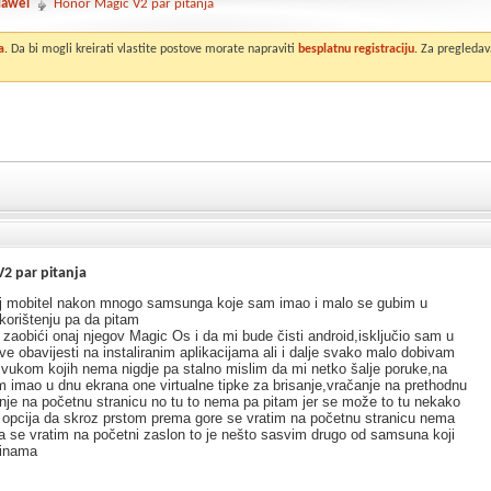
awei
Honor Magic V2 par pitanja
a
. Da bi mogli kreirati vlastite postove morate napraviti
besplatnu registraciju
. Za pregledav
2 par pitanja
 mobitel nakon mnogo samsunga koje sam imao i malo se gubim u
korištenju pa da pitam
zaobići onaj njegov Magic Os i da mi bude čisti android,isključio sam u
 obavijesti na instaliranim aplikacijama ali i dalje svako malo dobivam
zvukom kojih nema nigdje pa stalno mislim da mi netko šalje poruke,na
imao u dnu ekrana one virtualne tipke za brisanje,vračanje na prethodnu
nje na početnu stranicu no tu to nema pa pitam jer se može to tu nekako
 je opcija da skroz prstom prema gore se vratim na početnu stranicu nema
da se vratim na početni zaslon to je nešto sasvim drugo od samsuna koji
inama