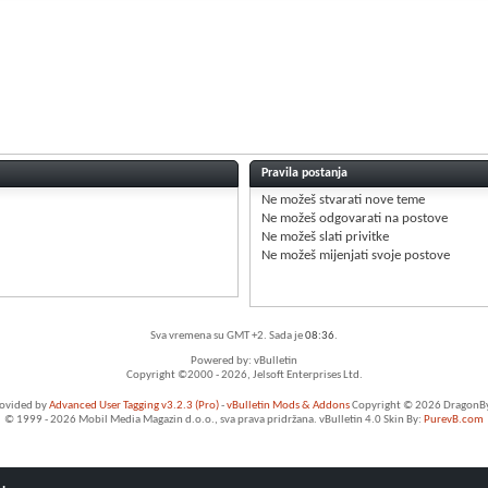
Pravila postanja
Ne možeš
stvarati nove teme
Ne možeš
odgovarati na postove
Ne možeš
slati privitke
Ne možeš
mijenjati svoje postove
Sva vremena su GMT +2. Sada je
08:36
.
Powered by: vBulletin
Copyright ©2000 - 2026, Jelsoft Enterprises Ltd.
rovided by
Advanced User Tagging v3.2.3 (Pro)
-
vBulletin Mods & Addons
Copyright © 2026 DragonByt
© 1999 - 2026 Mobil Media Magazin d.o.o., sva prava pridržana. vBulletin 4.0 Skin By:
PurevB.com