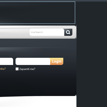
inka?
Zapamti me?