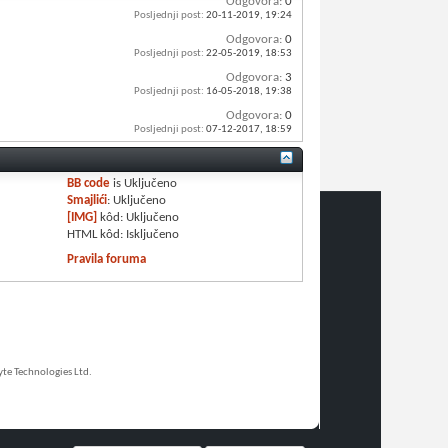
Odgovora:
0
Posljednji post:
20-11-2019,
19:24
Odgovora:
0
Posljednji post:
22-05-2019,
18:53
Odgovora:
3
Posljednji post:
16-05-2018,
19:38
Odgovora:
0
Posljednji post:
07-12-2017,
18:59
BB code
is
Uključeno
Smajlići
:
Uključeno
[IMG]
kôd:
Uključeno
HTML kôd:
Isključeno
Pravila foruma
e Technologies Ltd.