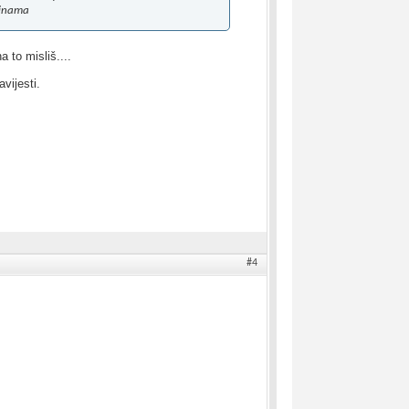
dinama
 to misliš....
vijesti.
#4