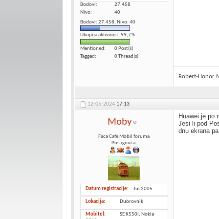
Bodovi
27.458
Nivo
40
Bodovi: 27.458, Nivo: 40
Ukupna aktivnost: 99,7%
Mentioned
0 Post(s)
Tagged
0 Thread(s)
Robert-Honor 
12-05-2024
17:13
Huawei je po 
Moby
Jesi li pod Po
dnu ekrana pa
Faca Cafe Mobil foruma
Postignuća:
Datum registracije
Jul 2005
Lokacija
Dubrovnik
Mobitel
SE K550i, Nokia