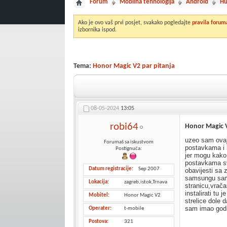
Forum
Mobilna tehnologija
Android
Hu
Ako je ovo vaš prvi posjet, svakako pogledajte
pravila forum
izbornika ispod.
Tema:
Honor Magic V2 par pitanja
08-05-2024
13:05
robi64
Honor Magic V
uzeo sam ovaj
Forumaš sa iskustvom
postavkama i 
Postignuća:
jer mogu kako 
postavkama sve
Datum registracije
Sep 2007
obavijesti sa 
samsungu sam 
Lokacija
zagreb,istok,Trnava
stranicu,vrača
instalirati tu
Mobitel
Honor Magic V2
strelice dole 
sam imao god
Operater
t-mobile
Postova
321