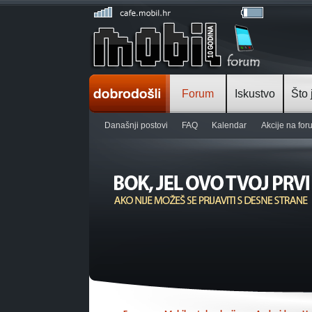
Forum
Iskustvo
Što 
Današnji postovi
FAQ
Kalendar
Akcije na fo