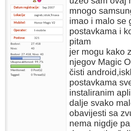
uzeo sam ovaj 
mnogo samsung
Datum registracije
Sep 2007
Lokacija
zagreb,istok,Trnava
imao i malo se
Mobitel
Honor Magic V2
postavkama i ko
Operater
t-mobile
pitam
Postova
321
Bodovi
27.458
jer mogu kako z
Nivo
40
Bodovi: 27.458, Nivo: 40
njegov Magic O
Ukupna aktivnost: 99,7%
čisti android,is
Mentioned
0 Post(s)
Tagged
0 Thread(s)
postavkama sve
instaliranim apli
dalje svako ma
obavijesti sa z
nema nigdje pa 