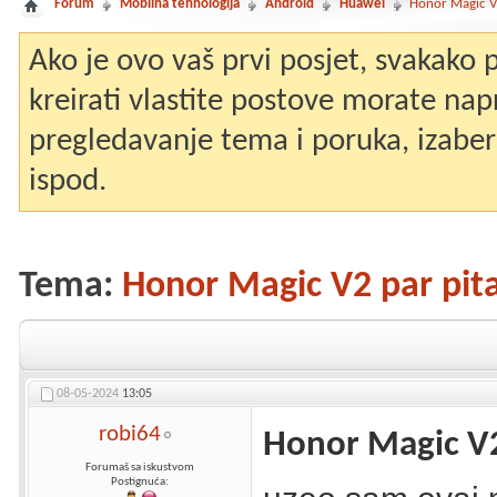
Forum
Mobilna tehnologija
Android
Huawei
Honor Magic V2
Ako je ovo vaš prvi posjet, svakako
kreirati vlastite postove morate nap
pregledavanje tema i poruka, izaberit
ispod.
Tema:
Honor Magic V2 par pit
08-05-2024
13:05
robi64
Honor Magic V2
Forumaš sa iskustvom
Postignuća: