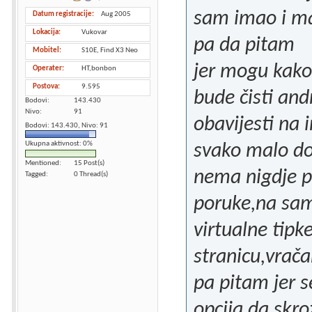
sam imao i ma
Datum registracije
Aug 2005
Lokacija
Vukovar
pa da pitam
Mobitel
S10E, Find X3 Neo
jer mogu kako
Operater
HT,bonbon
Postova
9.595
bude čisti an
Bodovi
143.430
Nivo
91
obavijesti na i
Bodovi: 143.430, Nivo: 91
Ukupna aktivnost: 0%
svako malo do
Mentioned
15 Post(s)
nema nigdje p
Tagged
0 Thread(s)
poruke,na sa
virtualne tipk
stranicu,vrač
pa pitam jer s
opcija da skr