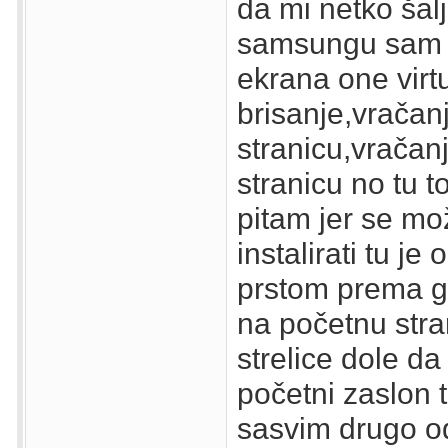
da mi netko šal
samsungu sam 
ekrana one virt
brisanje,vračan
stranicu,vračan
stranicu no tu 
pitam jer se mo
instalirati tu je
prstom prema g
na početnu str
strelice dole da
početni zaslon t
sasvim drugo o