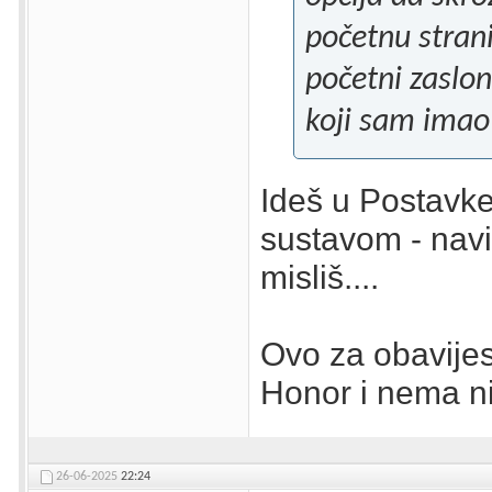
početnu strani
početni zaslo
koji sam ima
Ideš u Postavke 
sustavom - navi
misliš....
Ovo za obavijest
Honor i nema ni
26-06-2025
22:24