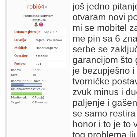
još jedno pitan
robi64
otvaram novi po
Forumaš sa iskustvom
Postignuća:
mi se mobitel za
Datum registracije
Sep 2007
me pin sa 6 zn
Lokacija
zagreb,istok,Trnava
serbe se zaklju
Mobitel
Honor Magic V2
Operater
t-mobile
garancijom što
Postova
321
je bezupješno i
Bodovi
27.458
Nivo
40
tvorničke post
Bodovi: 27.458, Nivo: 40
zvuk minus i d
Ukupna aktivnost: 99,7%
Mentioned
0 Post(s)
paljenje i gašen
Tagged
0 Thread(s)
se samo restira
honor i to je to
tog problema lj