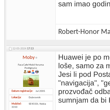
sam imao godi
Robert-Honor Ma
12-05-2024
17:13
Huawei je po m
Moby
loše, samo za m
Faca Cafe Mobil foruma
Postignuća:
Jesi li pod Po
"navigacija", "ge
prozvođač odbac
Datum registracije
Jul 2005
sumnjam da bi H
Lokacija
Dubrovnik
Mobitel
SE K550i, Nokia
3310