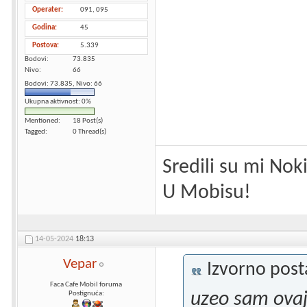
Operater
091, 095
Godina
45
Postova
5.339
Bodovi
73.835
Nivo
66
Bodovi: 73.835, Nivo: 66
Ukupna aktivnost: 0%
Mentioned
18 Post(s)
Tagged
0 Thread(s)
Sredili su mi Nok
U Mobisu!
14-05-2024
18:13
Vepar
Izvorno pos
Faca Cafe Mobil foruma
uzeo sam ova
Postignuća: