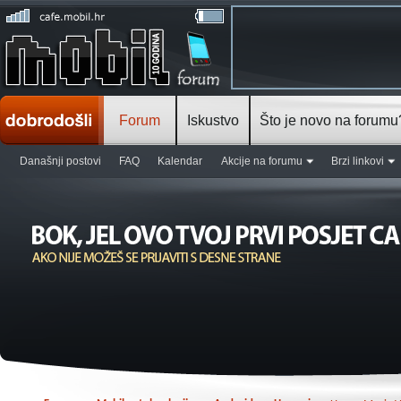
Forum
Iskustvo
Što je novo na forumu
Današnji postovi
FAQ
Kalendar
Akcije na forumu
Brzi linkovi