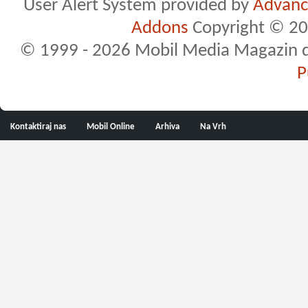
User Alert System provided by
Advance
Addons
Copyright © 20
© 1999 - 2026 Mobil Media Magazin d.o.
P
Kontaktiraj nas
Mobil Online
Arhiva
Na Vrh