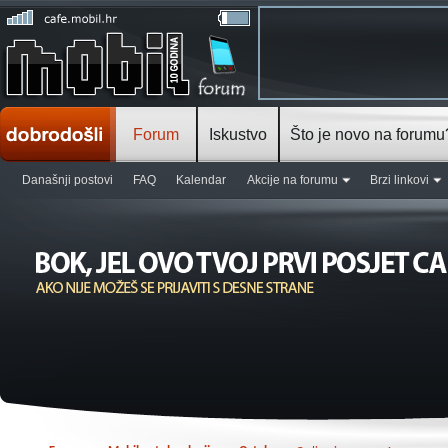
Forum
Iskustvo
Što je novo na forumu
Današnji postovi
FAQ
Kalendar
Akcije na forumu
Brzi linkovi