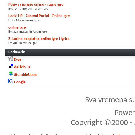
Poziv za igranje online - razne igre
By //Wild-Boy\\ in forum Igre
Looki HR - Zabavni Portal - Online Igre
By DeMar in forum Igre
online igre
By java_master in forum Igre
Z: Larine besplatne online igre i igrice
By VuKi in forum Igre
Bookmarks
Digg
del.icio.us
StumbleUpon
Google
Sva vremena s
Powere
Copyright ©2000 - 2