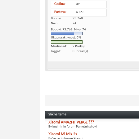
Godina
39
Postova
6.863
Bodovi
93.768
Nivo
74
Bodovi: 93.768, Nivo: 74
Ukupna aktivnost: 0%
Mentioned
2 Post(s)
Tagged
0 Thread(s)
Slične teme
Xiaomi AMAZFIT VERGE ???
By kezimir in forum Pametni satovi
Xiaomi Mi Mix 2s
By Vepar in forum Xiaomi