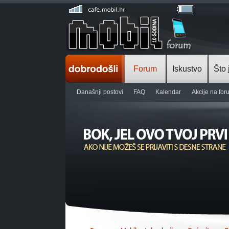
Forum
Iskustvo
Što 
Današnji postovi
FAQ
Kalendar
Akcije na fo