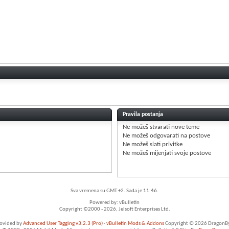
Pravila postanja
Ne možeš
stvarati nove teme
Ne možeš
odgovarati na postove
Ne možeš
slati privitke
Ne možeš
mijenjati svoje postove
Sva vremena su GMT +2. Sada je
11:46
.
Powered by: vBulletin
Copyright ©2000 - 2026, Jelsoft Enterprises Ltd.
rovided by
Advanced User Tagging v3.2.3 (Pro)
-
vBulletin Mods & Addons
Copyright © 2026 DragonByt