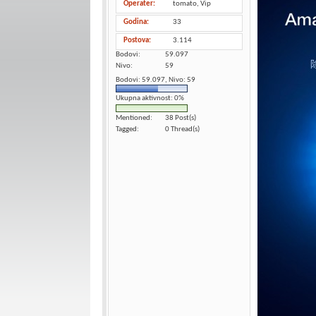
Operater
tomato, Vip
Godina
33
Postova
3.114
Bodovi
59.097
Nivo
59
Bodovi: 59.097, Nivo: 59
Ukupna aktivnost: 0%
Mentioned
38 Post(s)
Tagged
0 Thread(s)