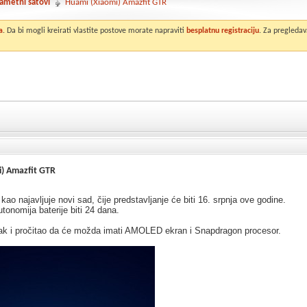
ametni satovi
Huami (Xiaomi) Amazfit GTR
a
. Da bi mogli kreirati vlastite postove morate napraviti
besplatnu registraciju
. Za pregledav
) Amazfit GTR
kao najavljuje novi sad, čije predstavljanje će biti 16. srpnja ove godine.
onomija baterije biti 24 dana.
k i pročitao da će možda imati AMOLED ekran i Snapdragon procesor.