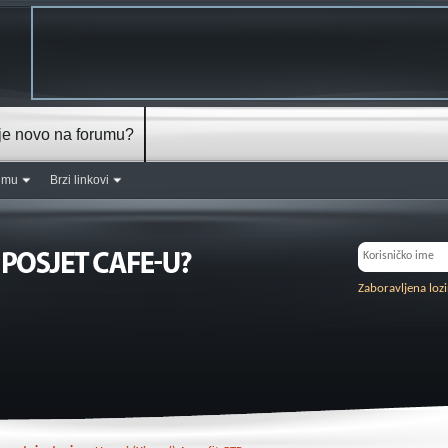
je novo na forumu?
rumu
Brzi linkovi
Zaboravljena loz