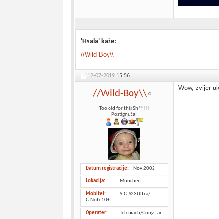
'Hvala' kaže:
//Wild-Boy\\
12-07-2019
15:56
Wow, zvijer ak
//Wild-Boy\\
Too old for this Sh**!!!
Postignuća:
Datum registracije
Nov 2002
Lokacija
München
Mobitel
S.G.S23Ultra/
G.Note10+
Operater
Telemach/Congstar