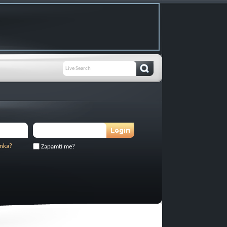
inka?
Zapamti me?