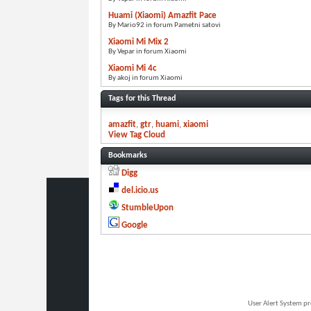
Huami (Xiaomi) Amazfit Pace
By Mario92 in forum Pametni satovi
Xiaomi Mi Mix 2
By Vepar in forum Xiaomi
Xiaomi Mi 4c
By akoj in forum Xiaomi
Tags for this Thread
amazfit
gtr
huami
xiaomi
View Tag Cloud
Bookmarks
Digg
del.icio.us
StumbleUpon
Google
User Alert System p