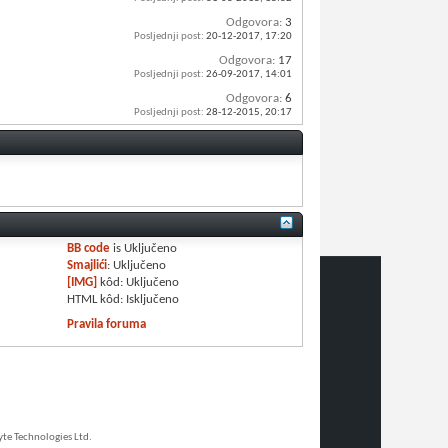
Odgovora:
3
Posljednji post:
20-12-2017,
17:20
Odgovora:
17
Posljednji post:
26-09-2017,
14:01
Odgovora:
6
Posljednji post:
28-12-2015,
20:17
BB code
is
Uključeno
Smajlići
:
Uključeno
[IMG]
kôd:
Uključeno
HTML kôd:
Isključeno
Pravila foruma
e Technologies Ltd.