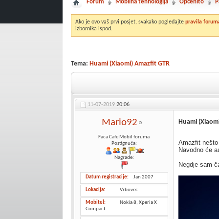
Forum
Mobilna tehnologija
Općenito
P
Ako je ovo vaš prvi posjet, svakako pogledajte
pravila forum
izbornika ispod.
Tema:
Huami (Xiaomi) Amazfit GTR
11-07-2019
20:06
Mario92
Huami (Xiaomi
Faca Cafe Mobil foruma
Amazfit nešto 
Postignuća:
Navodno će aut
Nagrade:
Negdje sam ča
Datum registracije
Jan 2007
Lokacija
Vrbovec
Mobitel
Nokia 8, Xperia X
Compact