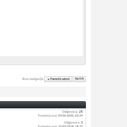
Brza navigacija
Pametni satovi
Na Vrh
Odgovora:
28
Posljednji post:
03-06-2020,
03:29
Odgovora:
3
Posljednji post:
31-03-2018,
18:32