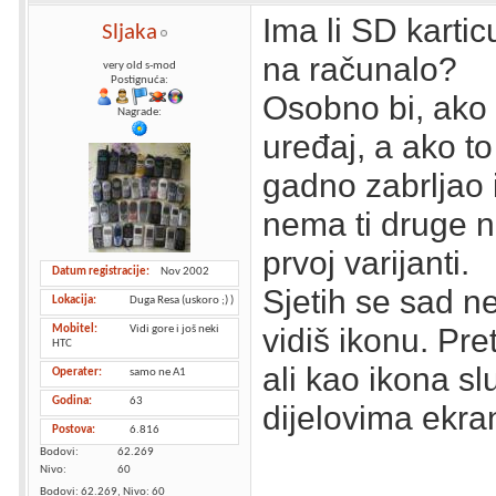
Ima li SD karticu
Sljaka
na računalo?
very old s-mod
Postignuća:
Osobno bi, ako 
Nagrade:
uređaj, a ako t
gadno zabrljao i
nema ti druge n
prvoj varijanti.
Datum registracije
Nov 2002
Sjetih se sad n
Lokacija
Duga Resa (uskoro ;) )
vidiš ikonu. Pr
Mobitel
Vidi gore i još neki
HTC
ali kao ikona sl
Operater
samo ne A1
Godina
63
dijelovima ekran
Postova
6.816
Bodovi
62.269
Nivo
60
Bodovi: 62.269, Nivo: 60