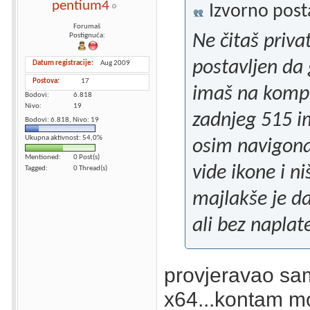
pentium4
Izvorno pos
Forumaš
Ne čitaš priva
Postignuća:
postavljen da 
Datum registracije
Aug 2009
Postova
17
imaš na kompu
Bodovi
6.818
Nivo
19
zadnjeg 515 im
Bodovi: 6.818, Nivo: 19
Ukupna aktivnost: 54,0%
osim navigona 
Mentioned
0 Post(s)
vide ikone i n
Tagged
0 Thread(s)
majlakše je da
ali bez naplate
provjeravao sa
x64...kontam moz