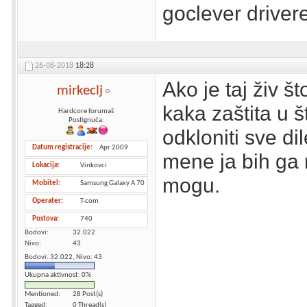
goclever driver
26-08-2018
18:28
Ako je taj živ št
mirkeclj
kaka zaštita u 
Hardcore forumaš
Postignuća:
odkloniti sve d
Datum registracije
Apr 2009
mene ja bih ga 
Lokacija
Vinkovci
mogu.
Mobitel
Samsung Galaxy A 70
Operater
T-com
Postova
740
Bodovi
32.022
Nivo
43
Bodovi: 32.022, Nivo: 43
Ukupna aktivnost: 0%
Mentioned
28 Post(s)
Tagged
0 Thread(s)