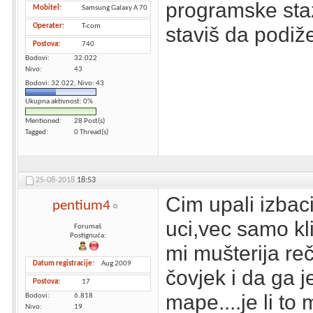
programske staz
Mobitel
Samsung Galaxy A 70
Operater
T-com
staviš da podiže 
Postova
740
Bodovi
32.022
Nivo
43
Bodovi: 32.022, Nivo: 43
Ukupna aktivnost: 0%
Mentioned
28 Post(s)
Tagged
0 Thread(s)
25-08-2018
18:53
Cim upali izbac
pentium4
uci,vec samo kli
Forumaš
Postignuća:
mi mušterija re
Datum registracije
Aug 2009
čovjek i da ga j
Postova
17
mape....je li to
Bodovi
6.818
Nivo
19