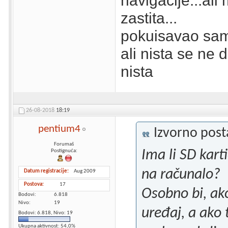
navigacije...ali
zastita...
pokuisavao sam 
ali nista se ne 
nista
26-08-2018
18:19
pentium4
Izvorno pos
Forumaš
Ima li SD karti
Postignuća:
na računalo?
Datum registracije
Aug 2009
Postova
17
Osobno bi, ak
Bodovi
6.818
Nivo
19
uređaj, a ako 
Bodovi: 6.818, Nivo: 19
Ukupna aktivnost: 54,0%