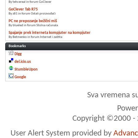
By tehcereal in forum GoClever
GoClever Tab R75
By z81 in forum Ostali proizvođači
PC ne prepozanje bežični miš
By blueled in forum Stolna računala
Spajanje prek interneta kompjuter na kompjuter
By Betmenko in forum Internet i zaštita
Bookmarks
Digg
del.icio.us
StumbleUpon
Google
Sva vremena s
Powere
Copyright ©2000 - 2
User Alert System provided by
Advance