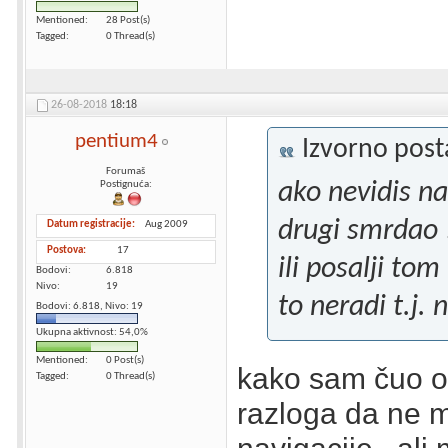
Mentioned
28 Post(s)
Tagged
0 Thread(s)
26-08-2018
18:18
pentium4
Izvorno pos
Forumaš
ako nevidis na
Postignuća:
drugi smrdao 
Datum registracije
Aug 2009
Postova
17
ili posalji tom
Bodovi
6.818
Nivo
19
to neradi t.j.
Bodovi: 6.818, Nivo: 19
Ukupna aktivnost: 54,0%
Mentioned
0 Post(s)
kako sam čuo o
Tagged
0 Thread(s)
razloga da ne m