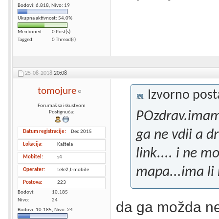
Bodovi: 6.818, Nivo: 19
Ukupna aktivnost: 54,0%
Mentioned
0 Post(s)
Tagged
0 Thread(s)
25-08-2018
20:08
tomojure
Izvorno pos
Forumaš sa iskustvom
POzdrav.imam
Postignuća:
ga ne vdii a d
Datum registracije
Dec 2015
Lokacija
Kaštela
link.... i ne 
Mobitel
s4
mapa...ima li 
Operater
tele2,t-mobile
Postova
223
Bodovi
10.185
Nivo
24
da ga možda ne
Bodovi: 10.185, Nivo: 24