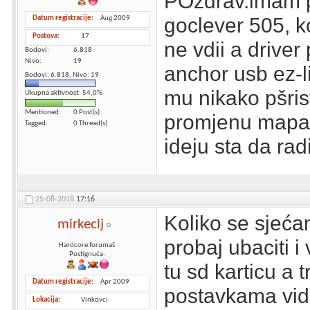
POzdrav.imam 
goclever 505, 
Datum registracije
Aug 2009
Postova
17
ne vdii a drive
Bodovi
6.818
Nivo
19
anchor usb ez-li
Bodovi: 6.818, Nivo: 19
mu nikako pšrist
Ukupna aktivnost: 54,0%
Mentioned
0 Post(s)
promjenu mapa.
Tagged
0 Thread(s)
ideju sta da ra
25-08-2018
17:16
Koliko se sjećam
mirkeclj
probaj ubaciti i 
Hardcore forumaš
Postignuća:
tu sd karticu a
Datum registracije
Apr 2009
postavkama vidi
Lokacija
Vinkovci