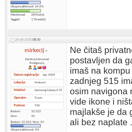
Ukupna aktivnost: 64,0%
Mentioned
28 Post(s)
Tagged
1 Thread(s)
26-08-2018
08:30
Ne čitaš privat
mirkeclj
postavljen da ga
Hardcore forumaš
Postignuća:
imaš na kompu 
Datum registracije
Apr 2009
zadnjeg 515 ima
Lokacija
Vinkovci
osim navigona n
Mobitel
Samsung Galaxy A 70
Operater
T-com
vide ikone i niš
Postova
740
majlakše je da g
Bodovi
32.022
Nivo
43
ali bez naplate 
Bodovi: 32.022, Nivo: 43
Ukupna aktivnost: 0%