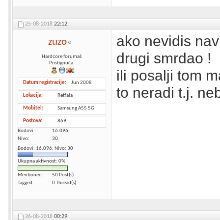
25-08-2018
22:12
ako nevidis navi
zuzo
drugi smrdao !
Hardcore forumaš
Postignuća:
ili posalji tom m
Datum registracije
Jun 2008
to neradi t.j. n
Lokacija
Retfala
Mobitel
Samsung A55 5G
Postova
869
Bodovi
16.096
Nivo
30
Bodovi: 16.096, Nivo: 30
Ukupna aktivnost: 0%
Mentioned
50 Post(s)
Tagged
0 Thread(s)
26-08-2018
00:29