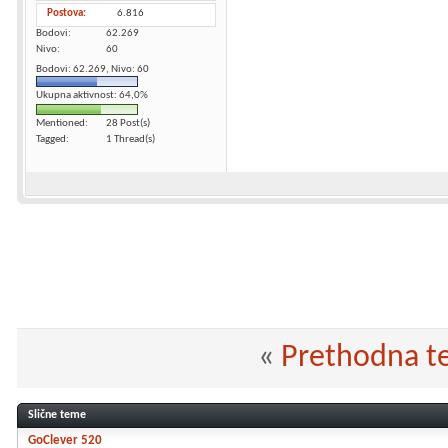
Postova
6.816
Bodovi
62.269
Nivo
60
Bodovi: 62.269, Nivo: 60
Ukupna aktivnost: 64,0%
Mentioned
28 Post(s)
Tagged
1 Thread(s)
«
Prethodna 
Slične teme
GoClever 520