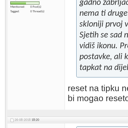
gadno zabrljao
Mentioned
0 Post(s)
nema ti druge
Tagged
0 Thread(s)
skloniji prvoj v
Sjetih se sad 
vidiš ikonu. P
postavke, ali 
tapkat na dije
reset na tipku 
bi mogao reseto
26-08-2018
18:20