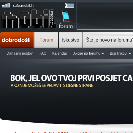
Forum
Iskustvo
Što je novo na forumu
Današnji postovi
FAQ
Kalendar
Akcije na forumu
Brzi linkovi