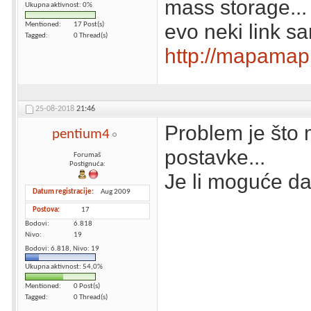
mass storage...
Ukupna aktivnost: 0%
evo neki link 
Mentioned
17 Post(s)
Tagged
0 Thread(s)
http://mapamap.
25-08-2018
21:46
Problem je što
pentium4
postavke...
Forumaš
Postignuća:
Je li moguće da 
Datum registracije
Aug 2009
Postova
17
Bodovi
6.818
Nivo
19
Bodovi: 6.818, Nivo: 19
Ukupna aktivnost: 54,0%
Mentioned
0 Post(s)
Tagged
0 Thread(s)