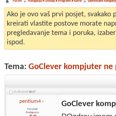
Forum
Navigacija # Uređaji # Programi # Karte
Samostalni navigacij
Ako je ovo vaš prvi posjet, svakako
kreirati vlastite postove morate nap
pregledavanje tema i poruka, izaberit
ispod.
Tema:
GoClever kompjuter ne
25-08-2018
16:17
pentium4
GoClever kompj
Forumaš
Postignuća: