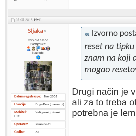
26-08-2018
19:41
Sljaka
Izvorno pos
very old s-mod
reset na tipk
Postignuća:
Nagrade:
znam na koji d
mogao reseto
Drugi način je v
Datum registracije
Nov 2002
ali za to treba ot
Lokacija
Duga Resa (uskoro ;) )
potrebna je lemi
Mobitel
Vidi gore i još neki
HTC
Operater
samo ne A1
Godina
63