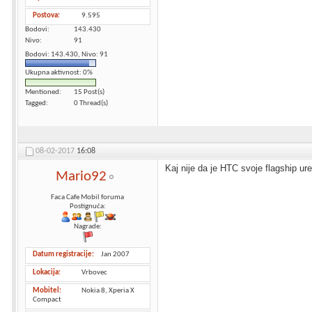
Postova
9.595
Bodovi
143.430
Nivo
91
Bodovi: 143.430, Nivo: 91
Ukupna aktivnost: 0%
Mentioned
15 Post(s)
Tagged
0 Thread(s)
08-02-2017
16:08
Kaj nije da je HTC svoje flagship ur
Mario92
Faca Cafe Mobil foruma
Postignuća:
Nagrade:
Datum registracije
Jan 2007
Lokacija
Vrbovec
Mobitel
Nokia 8, Xperia X
Compact