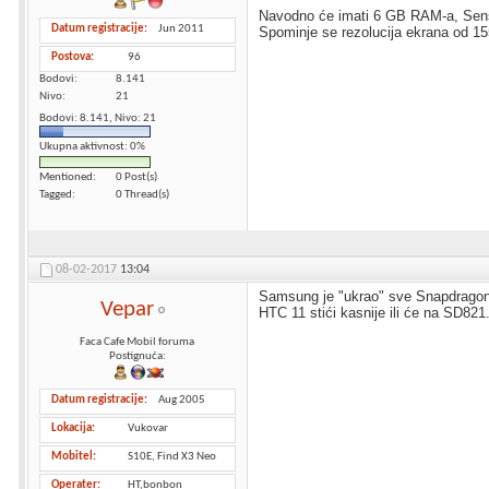
Navodno će imati 6 GB RAM-a, Sens
Datum registracije
Jun 2011
Spominje se rezolucija ekrana od 1556
Postova
96
Bodovi
8.141
Nivo
21
Bodovi: 8.141, Nivo: 21
Ukupna aktivnost: 0%
Mentioned
0 Post(s)
Tagged
0 Thread(s)
08-02-2017
13:04
Samsung je "ukrao" sve Snapdragone 
Vepar
HTC 11 stići kasnije ili će na SD821.
Faca Cafe Mobil foruma
Postignuća:
Datum registracije
Aug 2005
Lokacija
Vukovar
Mobitel
S10E, Find X3 Neo
Operater
HT,bonbon