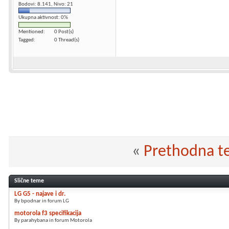
Bodovi: 8.141, Nivo: 21
Ukupna aktivnost: 0%
Mentioned
0 Post(s)
Tagged
0 Thread(s)
«
Prethodna 
Slične teme
LG G5 - najave i dr.
By bpodnar in forum LG
motorola f3 specifikacija
By parahybana in forum Motorola