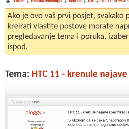
Forum
Mobilna tehnologija
Android
HTC
HTC 11 - krenule na
Ako je ovo vaš prvi posjet, svakako
kreirati vlastite postove morate nap
pregledavanje tema i poruka, izaberit
ispod.
Tema:
HTC 11 - krenule najave 
08-02-2017
11:06
bloggy
HTC 11 - krenule najave specifikacij
S obzirom da se čeka Snapdragon 8
Pravi forumaš
doći dosta kasnije nego smo očekiva
Postignuća: