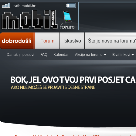
Forum
Iskustvo
Što je novo na forumu
Današnji postovi
FAQ
Kalendar
Akcije na forumu
Brzi linkovi