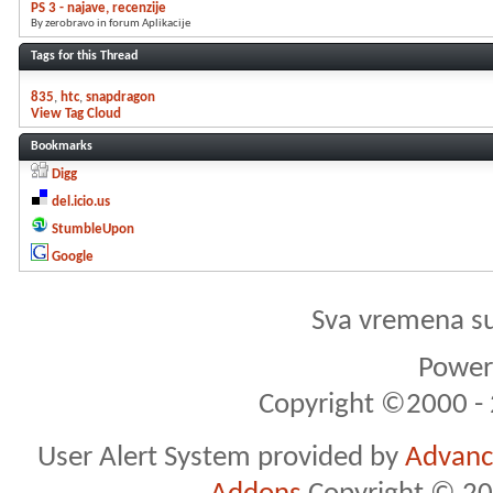
PS 3 - najave, recenzije
By zerobravo in forum Aplikacije
Tags for this Thread
835
htc
snapdragon
View Tag Cloud
Bookmarks
Digg
del.icio.us
StumbleUpon
Google
Sva vremena s
Powere
Copyright ©2000 - 2
User Alert System provided by
Advance