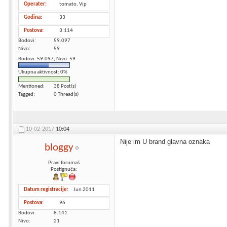
Operater
tomato, Vip
Godina
33
Postova
3.114
Bodovi
59.097
Nivo
59
Bodovi: 59.097, Nivo: 59
Ukupna aktivnost: 0%
Mentioned
38 Post(s)
Tagged
0 Thread(s)
10-02-2017
10:04
Nije im U brand glavna oznaka
bloggy
Pravi forumaš
Postignuća:
Datum registracije
Jun 2011
Postova
96
Bodovi
8.141
Nivo
21