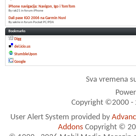
iPhone navigacija: Navigon, Igo i TomTom
By rak21 in forum iPhone
Dali pase IGO 2006 na Garmin Nuvi
By sekile in forum Pocket PC/PDA
Bookmarks
Digg
del.icio.us
StumbleUpon
Google
Sva vremena s
Powere
Copyright ©2000 - 2
User Alert System provided by
Advance
Addons
Copyright © 20