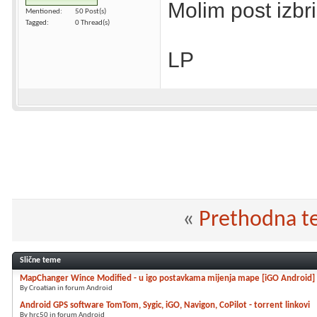
Molim post izbris
Mentioned
50 Post(s)
Tagged
0 Thread(s)
LP
«
Prethodna 
Slične teme
MapChanger Wince Modified - u igo postavkama mijenja mape [iGO Android]
By Croatian in forum Android
Android GPS software TomTom, Sygic, iGO, Navigon, CoPilot - torrent linkovi
By hrc50 in forum Android