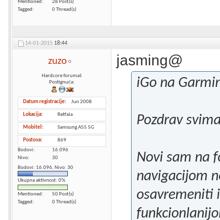
Mentioned
28 Post(s)
Tagged
0 Thread(s)
14-01-2015
18:44
jasming@
zuzo
Hardcore forumaš
iGo na Garmi
Postignuća:
Datum registracije
Jun 2008
Lokacija
Retfala
Pozdrav svim
Mobitel
Samsung A55 5G
Postova
869
Bodovi
16.096
Novi sam na f
Nivo
30
Bodovi: 16.096, Nivo: 30
navigacijom ne
Ukupna aktivnost: 0%
osavremeniti i
Mentioned
50 Post(s)
Tagged
0 Thread(s)
funkcionlanijo