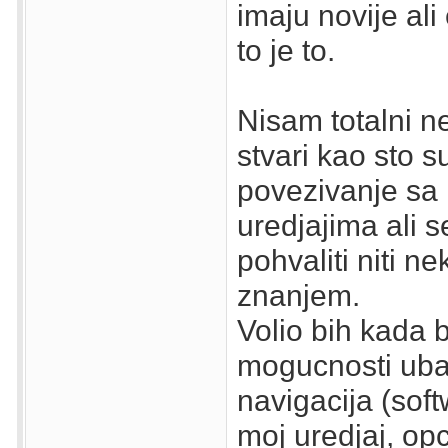
imaju novije ali 
to je to.
Nisam totalni n
stvari kao sto s
povezivanje sa
uredjajima ali 
pohvaliti niti n
znanjem.
Volio bih kada 
mogucnosti uba
navigacija (sof
moj uredjaj, opc