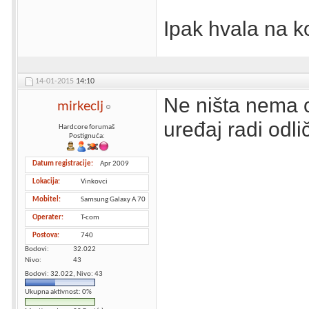
Ipak hvala na 
14-01-2015
14:10
Ne ništa nema o
mirkeclj
uređaj radi odli
Hardcore forumaš
Postignuća:
Datum registracije
Apr 2009
Lokacija
Vinkovci
Mobitel
Samsung Galaxy A 70
Operater
T-com
Postova
740
Bodovi
32.022
Nivo
43
Bodovi: 32.022, Nivo: 43
Ukupna aktivnost: 0%