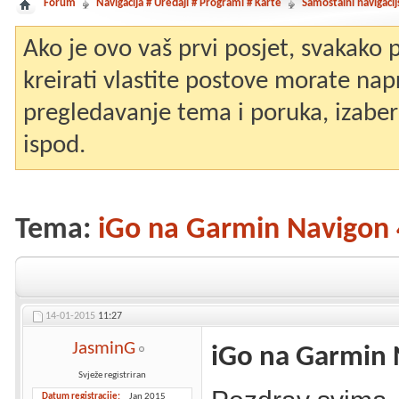
Forum
Navigacija # Uređaji # Programi # Karte
Samostalni navigacij
Ako je ovo vaš prvi posjet, svakako
kreirati vlastite postove morate nap
pregledavanje tema i poruka, izaberit
ispod.
Tema:
iGo na Garmin Navigon
14-01-2015
11:27
JasminG
iGo na Garmin 
Svježe registriran
Datum registracije
Jan 2015