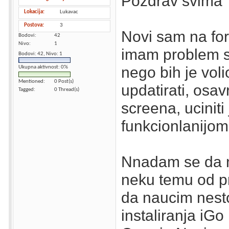
Pozdrav svima
Lokacija
Lukavac
Postova
3
Novi sam na for
Bodovi
42
Nivo
1
imam problem s
Bodovi: 42, Nivo: 1
nego bih je vol
Ukupna aktivnost: 0%
Mentioned
0 Post(s)
updatirati, osav
Tagged
0 Thread(s)
screena, uciniti 
funkcionlanijom 
Nnadam se da 
neku temu od pri
da naucim nest
instaliranja iGo