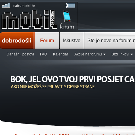
Forum
Iskustvo
Što je novo na forumu
Današnji postovi
FAQ
Kalendar
Akcije na forumu
Brzi linkovi