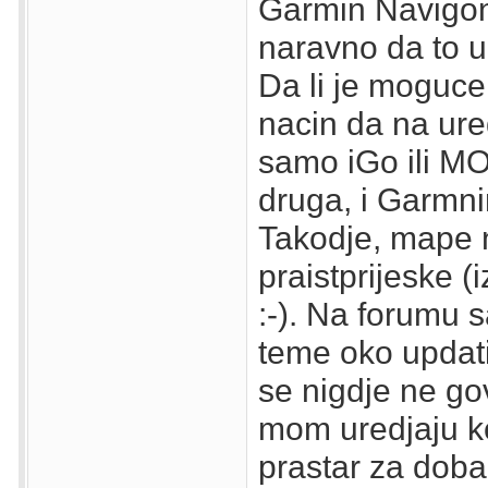
Garmin Navigon 
naravno da to u
Da li je moguce 
nacin da na ure
samo iGo ili MOR
druga, i Garmni
Takodje, mape 
praistprijeske (
:-). Na forumu
teme oko updati
se nigdje ne go
mom uredjaju ko
prastar za dobar