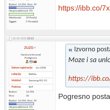
Bodovi: 16.096, Nivo: 30
https://ibb.co/
Ukupna aktivnost: 0%
Mentioned
50 Post(s)
Tagged
0 Thread(s)
16-06-2026
10:13
zuzo
Izvorno pos
Hardcore forumaš
Moze i sa unl
Postignuća:
Datum registracije
Jun 2008
Lokacija
Retfala
https://ibb.c
Mobitel
Samsung A55 5G
Postova
869
Bodovi
16.096
Pogresno posta
Nivo
30
Bodovi: 16.096, Nivo: 30
Ukupna aktivnost: 0%