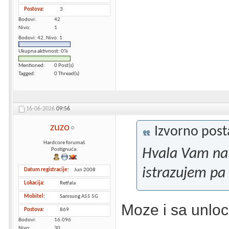
Postova
3
Bodovi
42
Nivo
1
Bodovi: 42, Nivo: 1
Ukupna aktivnost: 0%
Mentioned
0 Post(s)
Tagged
0 Thread(s)
16-06-2026
09:56
zuzo
Izvorno pos
Hardcore forumaš
Hvala Vam na 
Postignuća:
istrazujem pa 
Datum registracije
Jun 2008
Lokacija
Retfala
Mobitel
Samsung A55 5G
Moze i sa unloc
Postova
869
Bodovi
16.096
Nivo
30