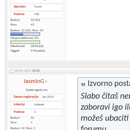
Operater
T-com
Postova
740
Bodovi
32.022
Nivo
43
Bodovi: 32.022, Nivo: 43
Ukupna aktivnost: 0%
Mentioned
28 Post(s)
Tagged
0 Thread(s)
14-01-2015
13:15
JasminG
Izvorno pos
Svježe registriran
Slabo čitaš n
Datum registracije
Jan 2015
Lokacija
Lukavac
zaboravi igo i
Postova
3
možeš ubaciti
Bodovi
42
Nivo
1
forumu.
Bodovi: 42, Nivo: 1