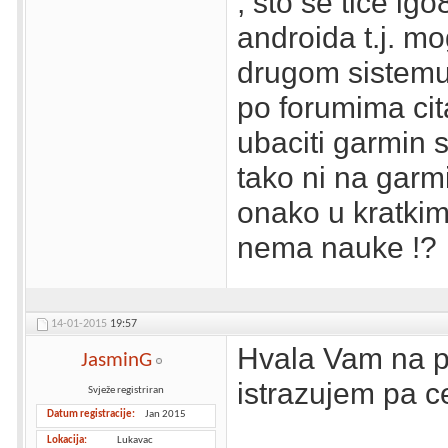
, sto se tice ig
androida t.j. mo
drugom sistemu 
po forumima cit
ubaciti garmin 
tako ni na garm
onako u kratkim
nema nauke !?
14-01-2015
19:57
Hvala Vam na p
JasminG
istrazujem pa ce
Svježe registriran
Datum registracije
Jan 2015
Lokacija
Lukavac