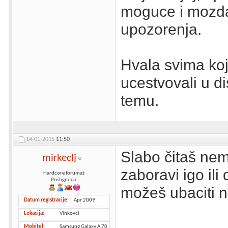
moguce i mozda 
upozorenja.
Hvala svima koj
ucestvovali u d
temu.
14-01-2015
11:50
Slabo čitaš nem
mirkeclj
zaboravi igo il
Hardcore forumaš
Postignuća:
možeš ubaciti 
Datum registracije
Apr 2009
Lokacija
Vinkovci
Mobitel
Samsung Galaxy A 70