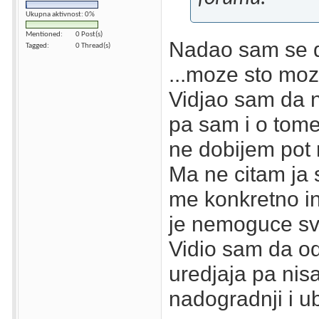
Ukupna aktivnost: 0%
Mentioned
0 Post(s)
Nadao sam se d
Tagged
0 Thread(s)
...moze sto moz
Vidjao sam da n
pa sam i o tome
ne dobijem pot 
Ma ne citam ja 
me konkretno in
je nemoguce sv
Vidio sam da od
uredjaja pa nis
nadogradnji i u