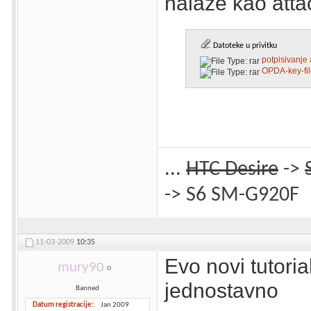
nalaze kao atta
Datoteke u privitku
potpisivanje 
OPDA-key-fil
...
HTC Desire
->
-> S6 SM-G920F
11-03-2009
10:35
Evo novi tutoria
mury90
jednostavno
Banned
Datum registracije
Jan 2009