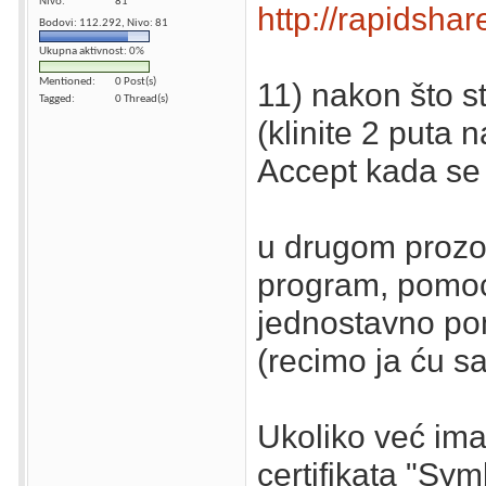
Nivo
81
http://rapidsha
Bodovi: 112.292, Nivo: 81
Ukupna aktivnost: 0%
Mentioned
0 Post(s)
11) nakon što st
Tagged
0 Thread(s)
(klinite 2 puta 
Accept kada se 
u drugom prozoru
program, pomoću
jednostavno pom
(recimo ja ću sa
Ukoliko već ima
certifikata "Sy