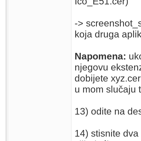
Ico_E51.cer)
-> screenshot_s
koja druga aplik
Napomena:
uko
njegovu ekstenz
dobijete xyz.cer
u mom slučaju t
13) odite na des
14) stisnite dva