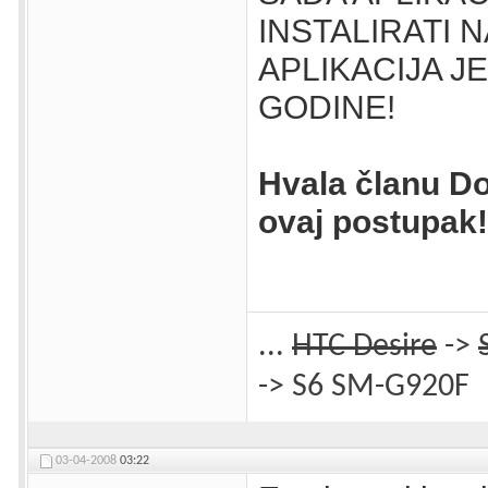
INSTALIRATI 
APLIKACIJA J
GODINE!
Hvala članu D
ovaj postupak!
...
HTC Desire
->
-> S6 SM-G920F
03-04-2008
03:22