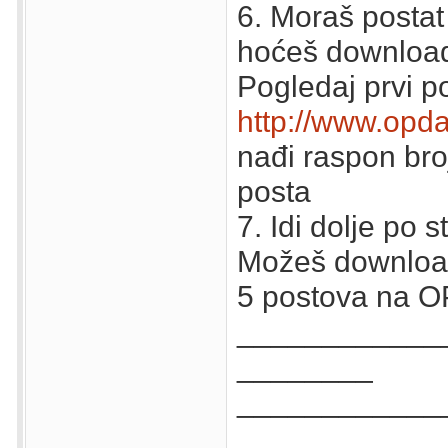
6. Moraš posta
hoćeš downloada
Pogledaj prvi po
http://www.opd
nađi raspon bro
posta
7. Idi dolje po 
Možeš downloaad
5 postova na O
____________
________
____________