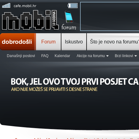
Forum
Iskustvo
Što je novo na forumu
Današnji postovi
FAQ
Kalendar
Akcije na forumu
Brzi linkovi