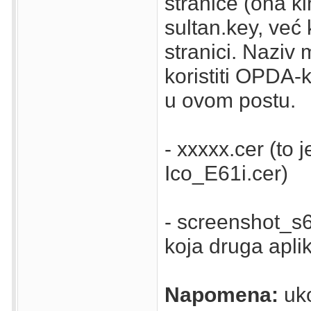
stranice (ona ki
sultan.key, već ko
stranici. Naziv
koristiti OPDA-k
u ovom postu.
- xxxxx.cer (to j
Ico_E61i.cer)
- screenshot_s6
koja druga aplik
Napomena:
uko