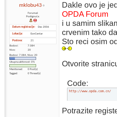
Dakle ovo je je
mklobu43
OPDA Forum
Forumaš
Postignuća:
i u samim slika
Datum registracije
Dec 2006
crvenim tako da 
Lokacija
EonCentar
Sto reci osim od
Postova
21
Bodovi
7.084
Nivo
20
Bodovi: 7.084, Nivo: 20
Otvorite stranic
Ukupna aktivnost: 0%
Mentioned
0 Post(s)
Tagged
0 Thread(s)
Code:
http://www.opda.com.cn/
Potrazite regist