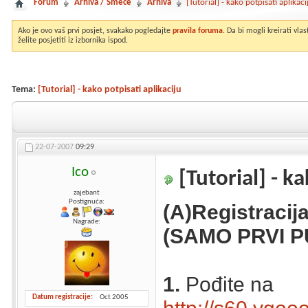
Forum
Arhiva / Smeće
Arhiva
[Tutorial] - kako potpisati aplikaci
Ako je ovo vaš prvi posjet, svakako pogledajte
pravila foruma
. Da bi mogli kreirati vl
želite posjetiti iz izbornika ispod.
Tema:
[Tutorial] - kako potpisati aplikaciju
22-07-2007
09:29
Ico
[Tutorial] - ka
zajebant
Postignuća:
(A)Registracij
Nagrade:
(SAMO PRVI P
1.
Pođite na
Datum registracije
Oct 2005