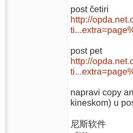
post četiri
http://opda.net
ti...extra=pag
post pet
http://opda.net
ti...extra=pag
napravi copy an
kineskom) u po
尼斯软件