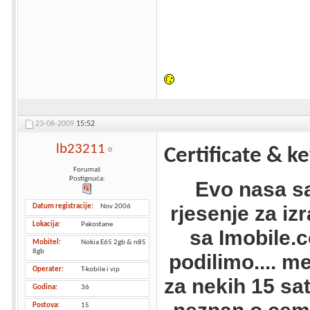
23-06-2009
15:52
lb23211
Certificate & k
Forumaš
Postignuća:
Evo nasa sa
rjesenje za izr
Datum registracije
Nov 2006
Lokacija
Pakostane
sa Imobile.
Mobitel
Nokia E65 2gb & n85
8gb
podilimo.... me
Operater
T-kobile i vip
za nekih 15 sat
Godina
36
Postova
15