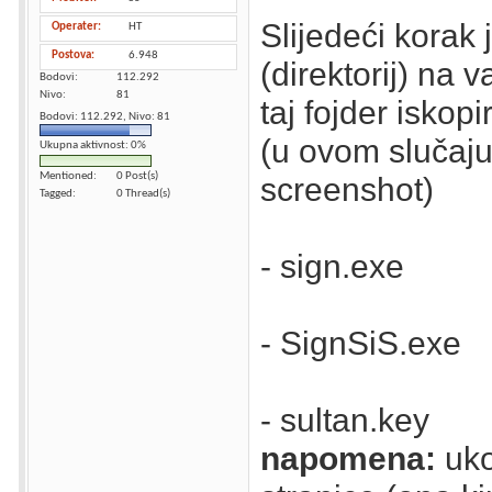
Slijedeći korak 
Operater
HT
Postova
6.948
(direktorij) na 
Bodovi
112.292
Nivo
81
taj fojder iskopi
Bodovi: 112.292, Nivo: 81
(u ovom slučaju
Ukupna aktivnost: 0%
Mentioned
0 Post(s)
screenshot)
Tagged
0 Thread(s)
- sign.exe
- SignSiS.exe
- sultan.key
napomena:
uko