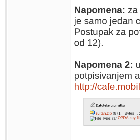
Napomena:
za 
je samo jedan ce
Postupak za pot
od 12).
Napomena 2:
u
potpisivanjem ap
http://cafe.mo
Datoteke u privitku
sultan.zip
(871 = Bytes =, 
OPDA-key-fil