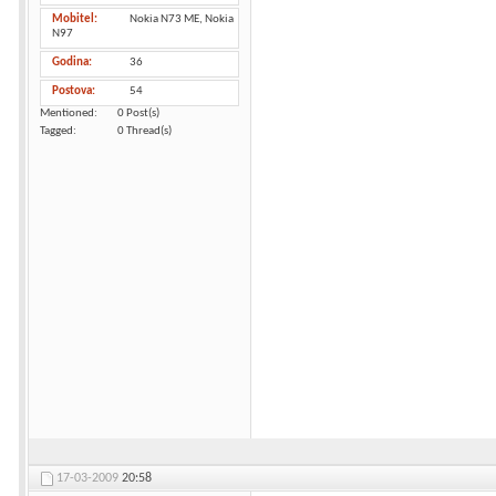
Mobitel
Nokia N73 ME, Nokia
N97
Godina
36
Postova
54
Mentioned
0 Post(s)
Tagged
0 Thread(s)
17-03-2009
20:58