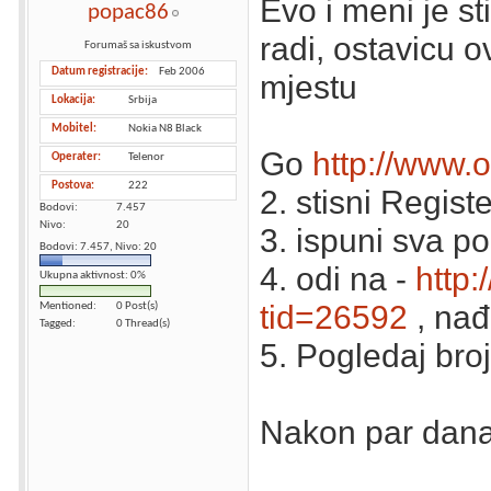
Evo i meni je sti
popac86
radi, ostavicu 
Forumaš sa iskustvom
Datum registracije
Feb 2006
mjestu
Lokacija
Srbija
Mobitel
Nokia N8 Black
Go
http://www.
Operater
Telenor
Postova
222
2. stisni Registe
Bodovi
7.457
Nivo
20
3. ispuni sva po
Bodovi: 7.457, Nivo: 20
4. odi na -
http
Ukupna aktivnost: 0%
tid=26592
, nađ
Mentioned
0 Post(s)
Tagged
0 Thread(s)
5. Pogledaj bro
Nakon par dana