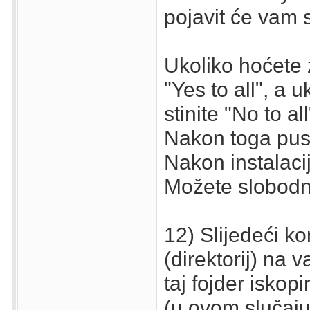
pojavit će vam s
Ukoliko hoćete 
"Yes to all", a 
stinite "No to all
Nakon toga pusti
Nakon instalacij
Možete slobodno
12) Slijedeći ko
(direktorij) na 
taj fojder iskopi
(u ovom slučaju