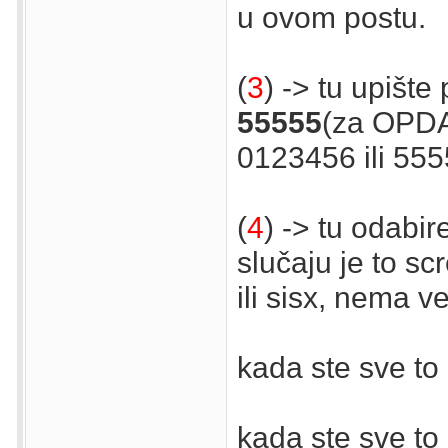
u ovom postu.
(
3
) -> tu upište
55555
(za OPDA-
0123456 ili 555
(
4
) -> tu odabir
slučaju je to scr
ili sisx, nema v
kada ste sve to 
kada ste sve to 