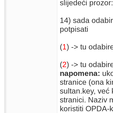
slijedeći prozor:
14) sada odabirete
potpisati
(
1
) -> tu odabire
(
2
) -> tu odabir
napomena:
uko
stranice (ona ki
sultan.key, već ko
stranici. Naziv
koristiti OPDA-k