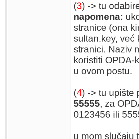
(
3
) -> tu odabir
napomena:
uko
stranice (ona ki
sultan.key, već ko
stranici. Naziv
koristiti OPDA-k
u ovom postu.
(
4
) -> tu upište
55555
, za OPDA
0123456 ili 555
u mom slučaju t