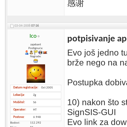
感谢
03-04-2008
07:16
Ico
potpisivanje ap
zajebant
Postignuća:
Evo još jedno tu
Nagrade:
brže nego na na
Postupka dobiva
Datum registracije
Oct 2005
Lokacija
Zg
10) nakon što ste
Mobitel
S6
SignSIS-GUI
Operater
HT
Postova
6.948
Evo link za dow
Bodovi
112.292