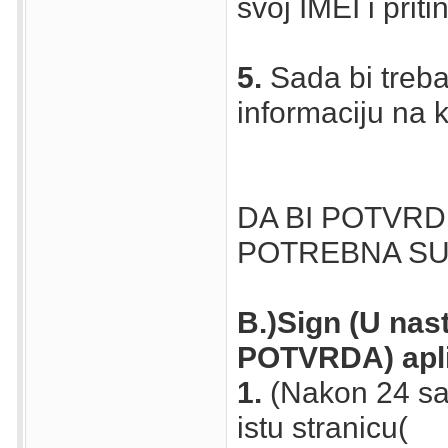
svoj IMEI i prit
5.
Sada bi trebal
informaciju na 
DA BI POTVRDI
POTREBNA SU 
B.)Sign (U nas
POTVRDA) apli
1.
(Nakon 24 sa
istu stranicu(