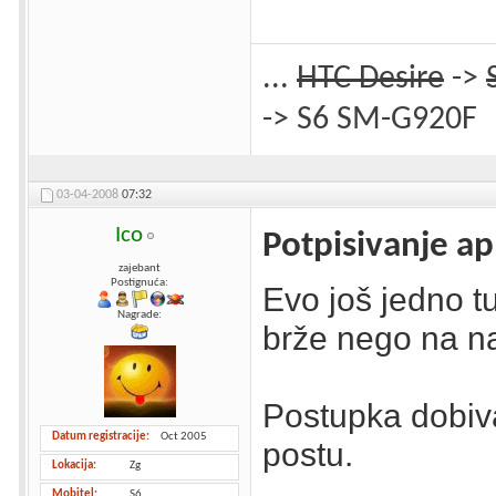
...
HTC Desire
->
-> S6 SM-G920F
03-04-2008
07:32
Ico
Potpisivanje ap
zajebant
Postignuća:
Evo još jedno tu
Nagrade:
brže nego na na
Postupka dobiva
Datum registracije
Oct 2005
postu.
Lokacija
Zg
Mobitel
S6