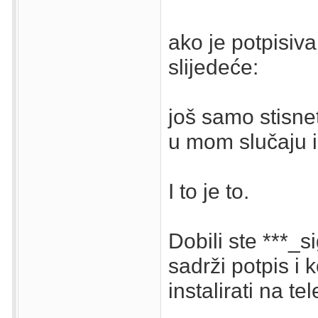
ako je potpisiva
slijedeće:
još samo stisnet
u mom slučaju 
I to je to.
Dobili ste ***_si
sadrži potpis i 
instalirati na tel