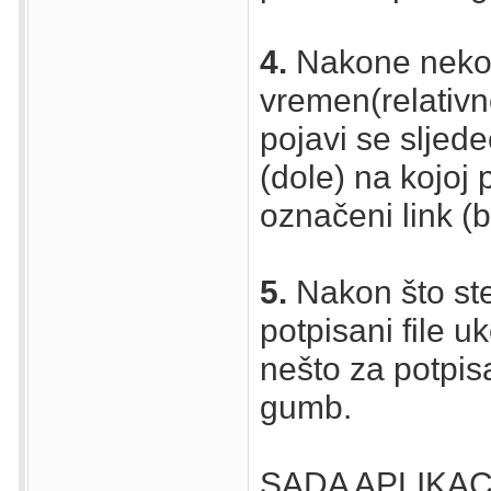
4.
Nakone nek
vremen(relativn
pojavi se sljede
(dole) na kojoj 
označeni link (b
5.
Nakon što ste
potpisani file u
nešto za potpisat
gumb.
SADA APLIKA