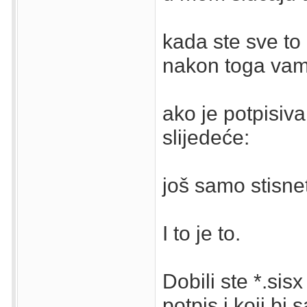
kada ste sve to 
nakon toga vam
ako je potpisiva
slijedeće:
još samo stisne
I to je to.
Dobili ste *.sisx
potpis i koji bi