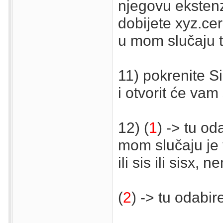
njegovu ekstenz
dobijete xyz.cer
u mom slučaju t
11) pokrenite S
i otvorit će vam
12) (
1
) -> tu od
mom slučaju je 
ili sis ili sisx,
(
2
) -> tu odabire