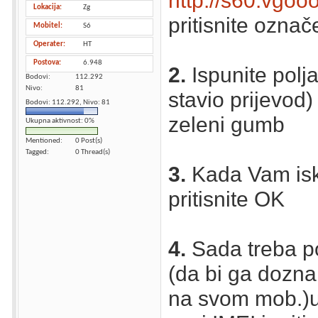
http://s60.vgo
Lokacija
Zg
pritisnite označ
Mobitel
S6
Operater
HT
Postova
6.948
2.
Ispunite polja
Bodovi
112.292
Nivo
81
stavio prijevod) 
Bodovi: 112.292, Nivo: 81
zeleni gumb
Ukupna aktivnost: 0%
Mentioned
0 Post(s)
Tagged
0 Thread(s)
3.
Kada Vam isk
pritisnite OK
4.
Sada treba po
(da bi ga doznal
na svom mob.)up