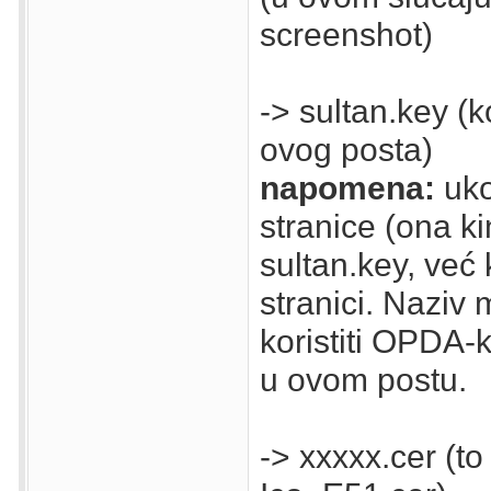
screenshot)
-> sultan.key (
ovog posta)
napomena:
uko
stranice (ona ki
sultan.key, već ko
stranici. Naziv
koristiti OPDA-k
u ovom postu.
-> xxxxx.cer (to