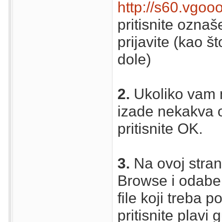
http://s60.vgo
pritisnite oznaš
prijavite (kao št
dole)
2.
Ukoliko vam 
izade nekakva o
pritisnite OK.
3.
Na ovoj strani
Browse i odaberi
file koji treba po
pritisnite plavi