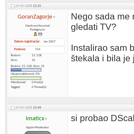
24-09-2008
11:15
Nego sada me 
GoranZagorje
gledati TV?
Hardcore forumaš
Postignuća:
Datum registracije
Jan 2007
Instalirao sam b
Postova
754
štekala i bila je
Bodovi
21.128
Nivo
35
Bodovi: 21.128, Nivo: 35
Ukupna aktivnost: 0%
Mentioned
0 Post(s)
Tagged
0 Thread(s)
24-09-2008
11:44
si probao DSca
imaticx
Apple Moderator