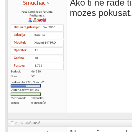
Ako ti ne rade t
Smuchac
mozes pokusat.
Faca Cafe Mobil foruma
Postignuća:
Datum registracije
Dec 2006
Lokacija
Korčula
Mobitel
Xiaomi 14T PRO
Operater
A1
Godina
40
Postova
3.731
Bodovi
46.210
Nivo
52
Bodovi: 46.210, Nivo: 52
Ukupna aktivnost: 0%
Mentioned
13 Post(s)
Tagged
0 Thread(s)
21-09-2008
20:36