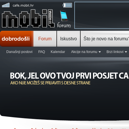
Forum
Iskustvo
Što je novo na forumu
Današnji postovi
FAQ
Kalendar
Akcije na forumu
Brzi linkovi