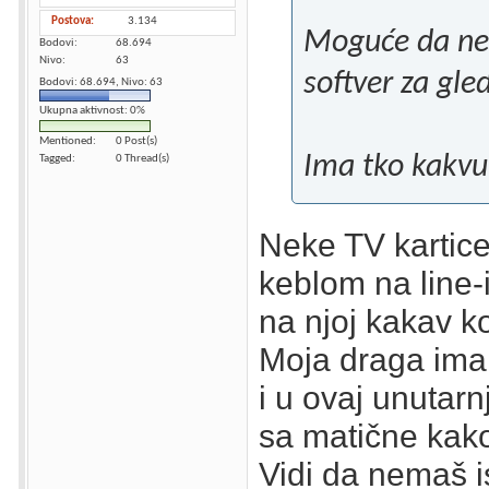
Postova
3.134
Moguće da neš
Bodovi
68.694
Nivo
63
softver za gle
Bodovi: 68.694, Nivo: 63
Ukupna aktivnost: 0%
Mentioned
0 Post(s)
Ima tko kakvu
Tagged
0 Thread(s)
Neke TV kartice
keblom na line-
na njoj kakav k
Moja draga ima
i u ovaj unutarn
sa matične kako
Vidi da nemaš is