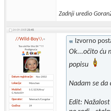
Zadnji uredio Goran
24-09-2008
21:45
//Wild-Boy\\
Izvorno pos
Too old for this Sh**!!!
Ok...očito ću 
Postignuća:
popisu
Datum registracije
Nov 2002
Nadam se da će
Lokacija
München
Mobitel
S.G.S23Ultra/
G.Note10+
Operater
Telemach/Congstar
Edit: Nažalost
Godina
39