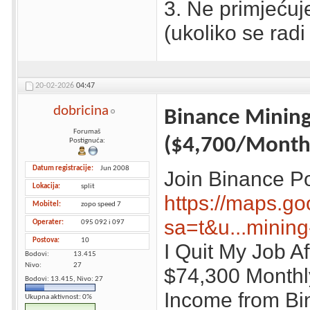
3. Ne primjećuj
(ukoliko se radi 
20-02-2026
04:47
dobricina
Binance Minin
Forumaš
($4,700/Month
Postignuća:
Datum registracije
Jun 2008
Join Binance P
Lokacija
split
https://maps.go
Mobitel
zopo speed 7
sa=t&u...mining
Operater
095 092 i 097
Postova
10
I Quit My Job Af
Bodovi
13.415
Nivo
27
$74,300 Monthl
Bodovi: 13.415, Nivo: 27
Income from Bi
Ukupna aktivnost: 0%