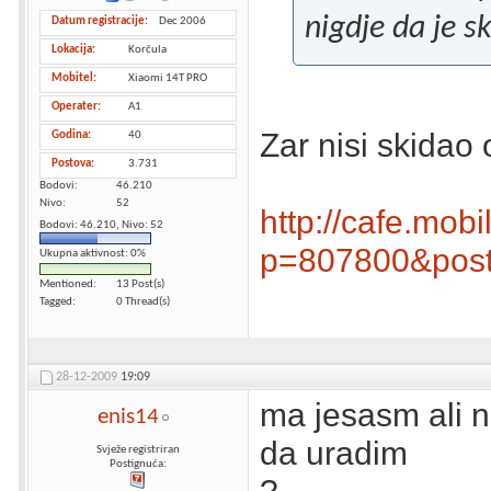
nigdje da je s
Datum registracije
Dec 2006
Lokacija
Korčula
Mobitel
Xiaomi 14T PRO
Operater
A1
Zar nisi skidao
Godina
40
Postova
3.731
Bodovi
46.210
Nivo
52
http://cafe.mob
Bodovi: 46.210, Nivo: 52
p=807800&post
Ukupna aktivnost: 0%
Mentioned
13 Post(s)
Tagged
0 Thread(s)
28-12-2009
19:09
ma jesasm ali n
enis14
da uradim
Svježe registriran
Postignuća: