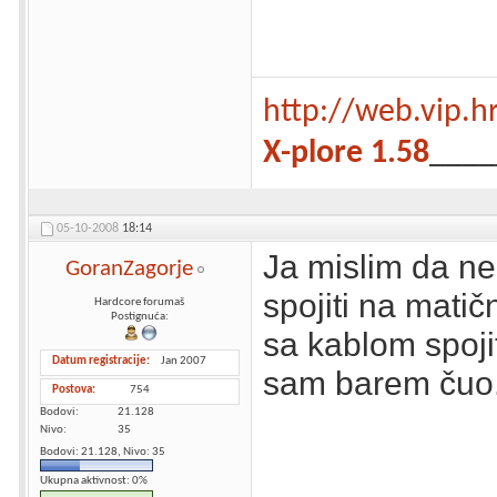
http://web.vip.h
X-plore 1.58
____
05-10-2008
18:14
Ja mislim da n
GoranZagorje
spojiti na matič
Hardcore forumaš
Postignuća:
sa kablom spoji
Datum registracije
Jan 2007
sam barem čuo.
Postova
754
Bodovi
21.128
Nivo
35
Bodovi: 21.128, Nivo: 35
Ukupna aktivnost: 0%