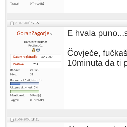
Tagged
0 Thread(s)
21-09-2008
17:55
E hvala puno...
GoranZagorje
Hardcore forumaš
Postignuća:
Čovječe, fučkaš 
Datum registracije
Jan 2007
10minuta da ti p
Postova
754
Bodovi
21.128
Nivo
35
Bodovi: 21.128, Nivo: 35
Ukupna aktivnost: 0%
Mentioned
0 Post(s)
Tagged
0 Thread(s)
21-09-2008
19:51