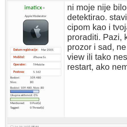
ni moje nije bilo
imaticx
detektirao. sta
Apple Moderator
cipom kao i tvoj
proraditi. Pazi,
prozor i sad, n
Datum registracije
Mar 2005
view ili tako ne
Mobitel
iPhone 5s
restart, ako nem
Operater
T-Mobile
Postova
5.162
Bodovi
109.480
Nivo
80
Bodovi: 109.480, Nivo: 80
Ukupna aktivnost: 0%
Mentioned
0 Post(s)
Tagged
0 Thread(s)