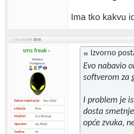
Ima tko kakvu i
05-10-2008
18:00
sms freak
Izvorno pos
SMSator
Evo nabavio or
Postignuća:
softverom za g
I problem je is
Datum registracije
Nov 2002
Lokacija
Pula
dosta smetnje,
Mobitel
LG L90 Dual
opće zvuka, n
Operater
vip TELE2
Godina
45