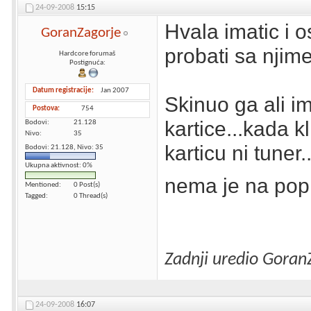
24-09-2008
15:15
Hvala imatic i o
GoranZagorje
probati sa njim
Hardcore forumaš
Postignuća:
Datum registracije
Jan 2007
Skinuo ga ali 
Postova
754
kartice...kada 
Bodovi
21.128
Nivo
35
karticu ni tuner
Bodovi: 21.128, Nivo: 35
Ukupna aktivnost: 0%
nema je na pop
Mentioned
0 Post(s)
Tagged
0 Thread(s)
Zadnji uredio Goran
24-09-2008
16:07