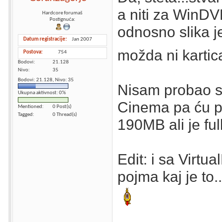
a niti za WinDV
Hardcore forumaš
Postignuća:
odnosno slika j
Datum registracije
Jan 2007
možda ni karti
Postova
754
Bodovi
21.128
Nivo
35
Bodovi: 21.128, Nivo: 35
Nisam probao s
Ukupna aktivnost: 0%
Cinema pa ću pr
Mentioned
0 Post(s)
Tagged
0 Thread(s)
190MB ali je full
Edit: i sa Virt
pojma kaj je to.