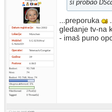
si probao DSc
Postignuća:
...preporuka
.
gledanje tv-na 
Datum registracije
Nov 2002
Lokacija
München
- imaš puno opc
Mobitel
S.G.S23Ultra/
G.Note10+
Operater
Telemach/Congstar
Godina
39
Postova
6.863
Bodovi
93.768
Nivo
74
Bodovi: 93.768, Nivo: 74
Ukupna aktivnost: 0%
Mentioned
2 Post(s)
Tagged
0 Thread(s)