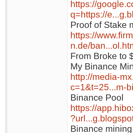
https://google.c
q=https://e...g
Proof of Stake 
https://www.fi
n.de/ban...ol.h
From Broke to 
My Binance Min
http://media-mx.
c=1&t=25...m-b
Binance Pool
https://app.hibo
?url...g.blogsp
Binance mining 