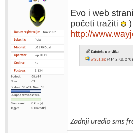
Evo i web stran
početi tražiti
)
http://www.way
Datum registracije
Nov 2002
Lokacija
Pula
Mobitel
LG L90 Dual
Datoteke u privitku
Operater
vip TELE2
wt951.zip
(414,2 KB, 276 
Godina
45
Postova
3.134
Bodovi
68.694
Nivo
63
Bodovi: 68.694, Nivo: 63
Ukupna aktivnost: 0%
Mentioned
0 Post(s)
Tagged
0 Thread(s)
Zadnji uredio sms f