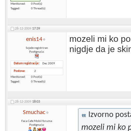
Mentioned
0 Post(s)
Tagged
0 Thread(s)
28-12-2009
17:39
mozeli mi ko po
enis14
nigdje da je sk
Svježe registriran
Postignuća:
Datum registracije
Dec 2009
Postova
2
Mentioned
0 Post(s)
Tagged
0 Thread(s)
28-12-2009
18:03
Smuchac
Izvorno pos
Faca Cafe Mobil foruma
mozeli mi ko p
Postignuća: