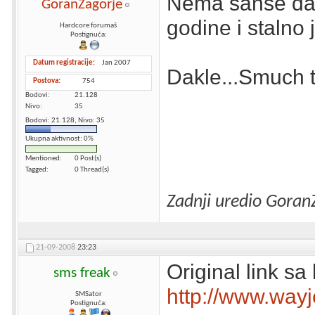
Nema šanse da se
GoranZagorje
godine i stalno 
Hardcore forumaš
Postignuća:
Datum registracije
Jan 2007
Dakle...Smuch 
Postova
754
Bodovi
21.128
Nivo
35
Bodovi: 21.128, Nivo: 35
Ukupna aktivnost: 0%
Mentioned
0 Post(s)
Tagged
0 Thread(s)
Zadnji uredio Goran
21-09-2008
23:23
Original link sa
sms freak
http://www.way
SMSator
Postignuća: