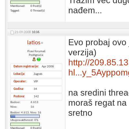
Tražim već dugo
Mentioned
0 Post(s)
nađem...
Tagged
0 Thread(s)
21-09-2008
16:06
Evo probaj ovo 
latios
verzija)
Pravi forumaš
Postignuća:
http://209.85.1
Datum registracije
Apr 2008
hl...y_5Ayppom
Lokacija
Zagreb
Operater
VIP
Godina
34
na sredini thre
Postova
142
moraš regat na
Bodovi
4.613
Nivo
16
sretno
Bodovi: 4.613, Nivo: 16
Ukupna aktivnost: 0%
Mentioned
0 Post(s)