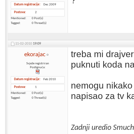
?
Datum registracije
Dec 2009
Postova
2
Mentioned
0 Post(s)
Tagged
0 Thread(s)
11-02-2010
19:09
treba mi drajver 
ekorajac
puknuti koda na
Svježe registriran
Postignuća:
Datum registracije
Feb 2010
nemogu nikako ot
Postova
1
napisao za tv k
Mentioned
0 Post(s)
Tagged
0 Thread(s)
Zadnji uredio Smuch