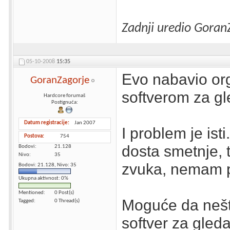
Zadnji uredio Goran
05-10-2008
15:35
Evo nabavio org
GoranZagorje
softverom za gl
Hardcore forumaš
Postignuća:
Datum registracije
Jan 2007
I problem je isti
Postova
754
dosta smetnje, 
Bodovi
21.128
Nivo
35
zvuka, nemam p
Bodovi: 21.128, Nivo: 35
Ukupna aktivnost: 0%
Mentioned
0 Post(s)
Moguće da nešto
Tagged
0 Thread(s)
softver za gled