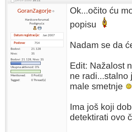
24-09-2008
16:11
Ok...očito ću m
GoranZagorje
Hardcore forumaš
popisu
Postignuća:
Datum registracije
Jan 2007
Nadam se da će 
Postova
754
Bodovi
21.128
Nivo
35
Bodovi: 21.128, Nivo: 35
Edit: Nažalost 
Ukupna aktivnost: 0%
ne radi...stalno
Mentioned
0 Post(s)
Tagged
0 Thread(s)
male smetnje
Ima još koji do
detektirati ovo 