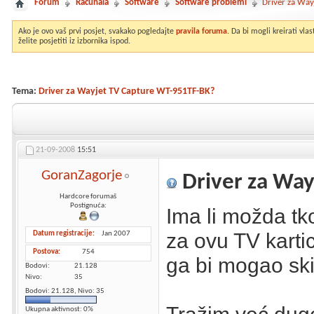
Forum
Računala
Software
Software problemi
Driver za Wa
Ako je ovo vaš prvi posjet, svakako pogledajte
pravila foruma
. Da bi mogli kreirati vl
želite posjetiti iz izbornika ispod.
Tema:
Driver za Wayjet TV Capture WT-951TF-BK?
21-09-2008
15:51
GoranZagorje
Driver za Way
Hardcore forumaš
Postignuća:
Ima li možda tko
za ovu TV kartic
Datum registracije
Jan 2007
Postova
754
ga bi mogao ski
Bodovi
21.128
Nivo
35
Bodovi: 21.128, Nivo: 35
Ukupna aktivnost: 0%