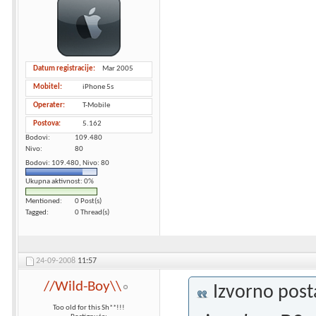
Datum registracije
Mar 2005
Mobitel
iPhone 5s
Operater
T-Mobile
Postova
5.162
Bodovi
109.480
Nivo
80
Bodovi: 109.480, Nivo: 80
Ukupna aktivnost: 0%
Mentioned
0 Post(s)
Tagged
0 Thread(s)
24-09-2008
11:57
//Wild-Boy\\
Izvorno pos
Too old for this Sh**!!!