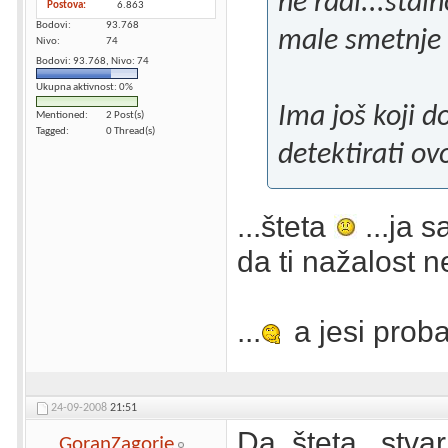
ne radi...staln
Postova
6.863
Bodovi
93.768
male smetnje
Nivo
74
Bodovi: 93.768, Nivo: 74
Ukupna aktivnost: 0%
Ima još koji d
Mentioned
2 Post(s)
Tagged
0 Thread(s)
detektirati ov
...šteta
...ja 
da ti nažalost 
...
a jesi prob
24-09-2008
21:51
Da, šteta...stv
GoranZagorje