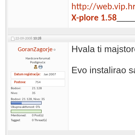
http://web.vip.h
X-plore 1.58
____
22-09-2008
10:28
Hvala ti majsto
GoranZagorje
Hardcore forumaš
Postignuća:
Evo instalirao 
Datum registracije
Jan 2007
Postova
754
Bodovi
21.128
Nivo
35
Bodovi: 21.128, Nivo: 35
Ukupna aktivnost: 0%
Mentioned
0 Post(s)
Tagged
0 Thread(s)