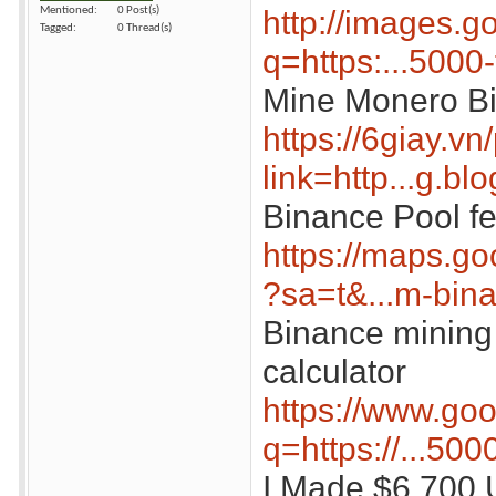
http://images.go
Mentioned
0 Post(s)
Tagged
0 Thread(s)
q=https:...5000-
Mine Monero B
https://6giay.vn
link=http...g.b
Binance Pool f
https://maps.go
?sa=t&...m-bin
Binance mining p
calculator
https://www.goo
q=https://...500
I Made $6,700 