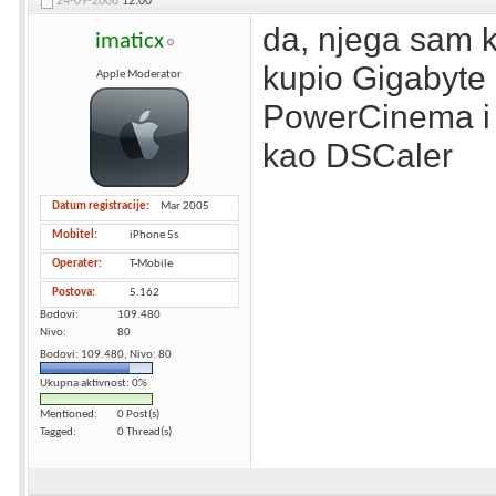
24-09-2008
12:00
da, njega sam k
imaticx
kupio Gigabyte 
Apple Moderator
PowerCinema i D
kao DSCaler
Datum registracije
Mar 2005
Mobitel
iPhone 5s
Operater
T-Mobile
Postova
5.162
Bodovi
109.480
Nivo
80
Bodovi: 109.480, Nivo: 80
Ukupna aktivnost: 0%
Mentioned
0 Post(s)
Tagged
0 Thread(s)