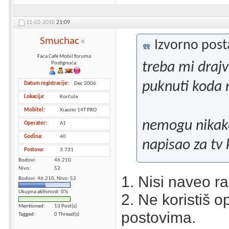
11-02-2010
21:09
Smuchac
Izvorno pos
Faca Cafe Mobil foruma
treba mi drajve
Postignuća:
puknuti koda 
Datum registracije
Dec 2006
Lokacija
Korčula
Mobitel
Xiaomi 14T PRO
nemogu nikako 
Operater
A1
Godina
40
napisao za tv 
Postova
3.731
Bodovi
46.210
Nivo
52
1. Nisi naveo rad
Bodovi: 46.210, Nivo: 52
Ukupna aktivnost: 0%
2. Ne koristiš o
Mentioned
13 Post(s)
postovima.
Tagged
0 Thread(s)