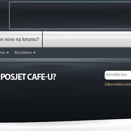
je novo na forumu?
rumu
Brzi linkovi
Zaboravljena loz