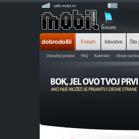
Forum
Iskustvo
Što 
Današnji postovi
FAQ
Kalendar
Akcije na fo