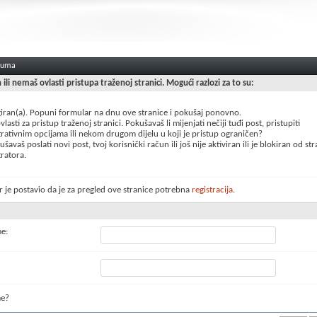
oruma
n ili nemaš ovlasti pristupa traženoj stranici. Mogući razlozi za to su:
giran(a). Popuni formular na dnu ove stranice i pokušaj ponovno.
lasti za pristup traženoj stranici. Pokušavaš li mijenjati nečiji tuđi post, pristupiti
rativnim opcijama ili nekom drugom dijelu u koji je pristup ograničen?
šavaš poslati novi post, tvoj korisnički račun ili još nije aktiviran ili je blokiran od st
ratora.
 je postavio da je za pregled ove stranice potrebna
registracija
.
me:
me?