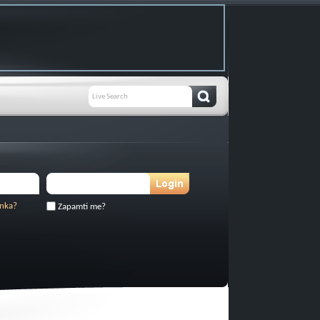
inka?
Zapamti me?