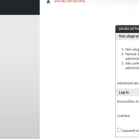
poruka od foruma
poruka od f
Nisi ulogira
Nisi ulo
Nemaš ov
administ
Ako poku
administ
Administrator
Log in
Korisničko i
Lozinka:
Zapamti 