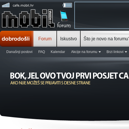
Forum
Iskustvo
Što je novo na forumu
Današnji postovi
FAQ
Kalendar
Akcije na forumu
Brzi linkovi