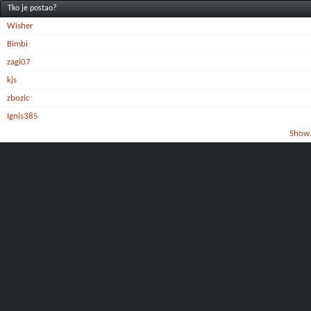
Tko je postao?
Wisher
Bimbi
zagi07
kjs
zbozic
Ignis385
Show