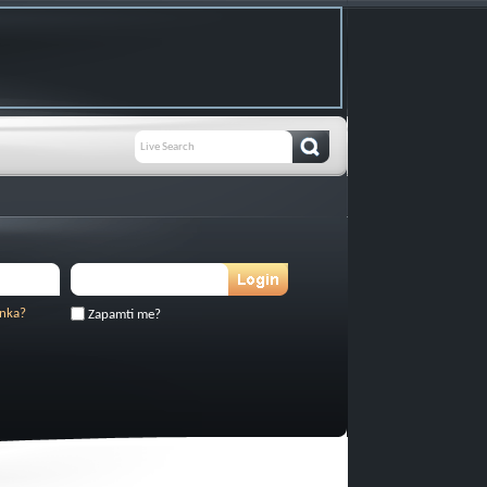
inka?
Zapamti me?