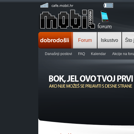
Forum
Iskustvo
Što 
Današnji postovi
FAQ
Kalendar
Akcije na fo