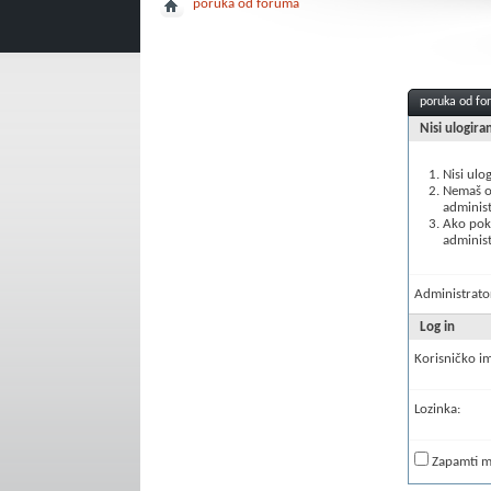
poruka od foruma
poruka od f
Nisi ulogira
Nisi ulo
Nemaš ov
administ
Ako poku
administ
Administrator
Log in
Korisničko i
Lozinka:
Zapamti 