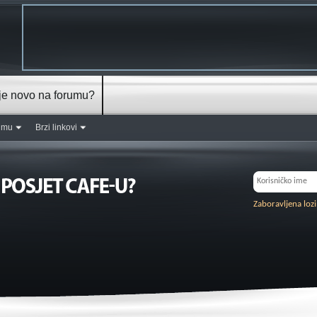
je novo na forumu?
rumu
Brzi linkovi
Zaboravljena loz