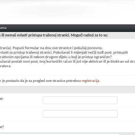
oruma
n ili nemaš ovlasti pristupa traženoj stranici. Mogući razlozi za to su:
giran(a). Popuni formular na dnu ove stranice i pokušaj ponovno.
lasti za pristup traženoj stranici. Pokušavaš li mijenjati nečiji tuđi post, pristupiti
rativnim opcijama ili nekom drugom dijelu u koji je pristup ograničen?
šavaš poslati novi post, tvoj korisnički račun ili još nije aktiviran ili je blokiran od st
ratora.
 je postavio da je za pregled ove stranice potrebna
registracija
.
me:
me?