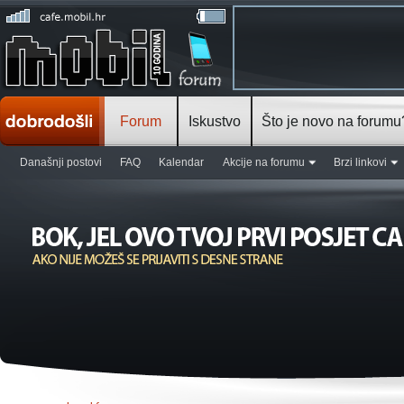
Forum
Iskustvo
Što je novo na forumu
Današnji postovi
FAQ
Kalendar
Akcije na forumu
Brzi linkovi