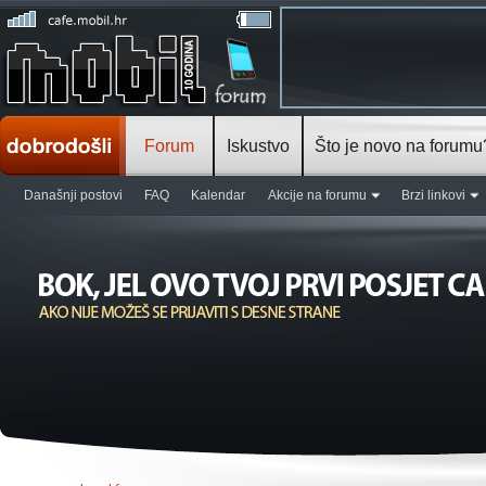
Forum
Iskustvo
Što je novo na forumu
Današnji postovi
FAQ
Kalendar
Akcije na forumu
Brzi linkovi