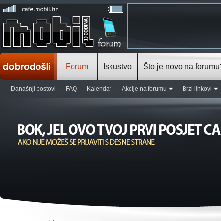
Forum
Iskustvo
Što je novo na forumu
Današnji postovi
FAQ
Kalendar
Akcije na forumu
Brzi linkovi