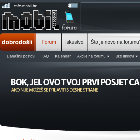
Forum
Iskustvo
Što je novo na forumu
Današnji postovi
FAQ
Kalendar
Akcije na forumu
Brzi linkovi