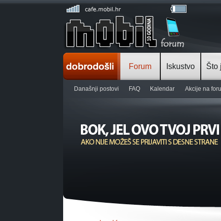
Forum
Iskustvo
Što 
Današnji postovi
FAQ
Kalendar
Akcije na fo