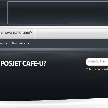
je novo na forumu?
rumu
Brzi linkovi
Zaboravljena loz