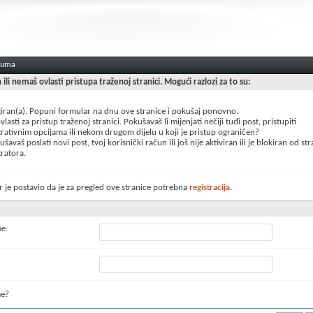
oruma
n ili nemaš ovlasti pristupa traženoj stranici. Mogući razlozi za to su:
giran(a). Popuni formular na dnu ove stranice i pokušaj ponovno.
lasti za pristup traženoj stranici. Pokušavaš li mijenjati nečiji tuđi post, pristupiti
rativnim opcijama ili nekom drugom dijelu u koji je pristup ograničen?
šavaš poslati novi post, tvoj korisnički račun ili još nije aktiviran ili je blokiran od st
ratora.
 je postavio da je za pregled ove stranice potrebna
registracija
.
me:
me?