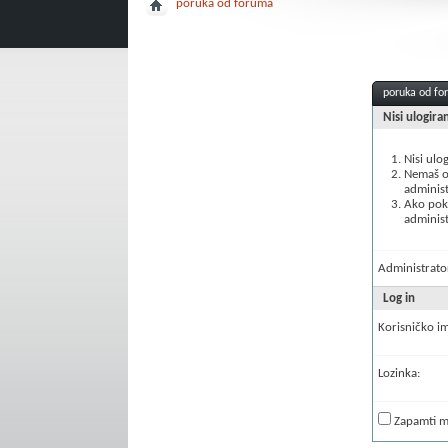
poruka od foruma
poruka od f
Nisi ulogira
Nisi ulo
Nemaš ov
administ
Ako poku
administ
Administrator
Log in
Korisničko i
Lozinka:
Zapamti 