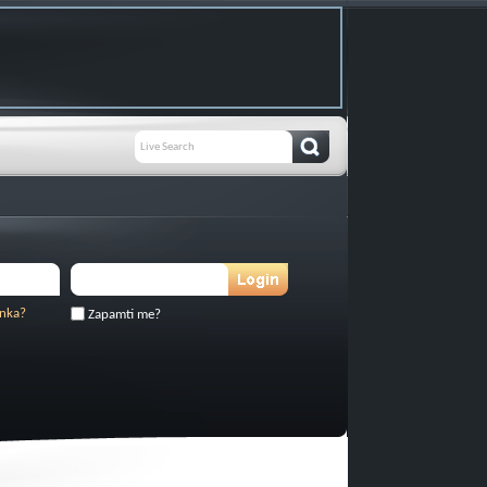
inka?
Zapamti me?