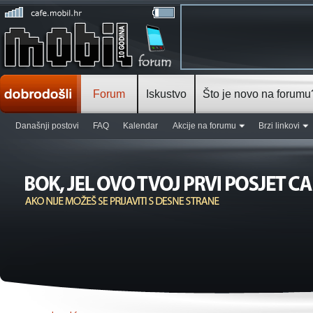
Forum
Iskustvo
Što je novo na forumu
Današnji postovi
FAQ
Kalendar
Akcije na forumu
Brzi linkovi