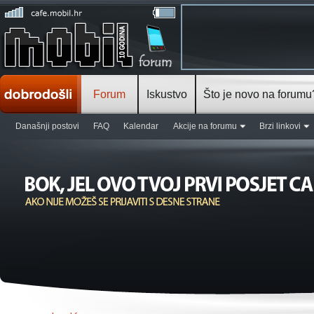
Forum
Iskustvo
Što je novo na forumu
Današnji postovi
FAQ
Kalendar
Akcije na forumu
Brzi linkovi