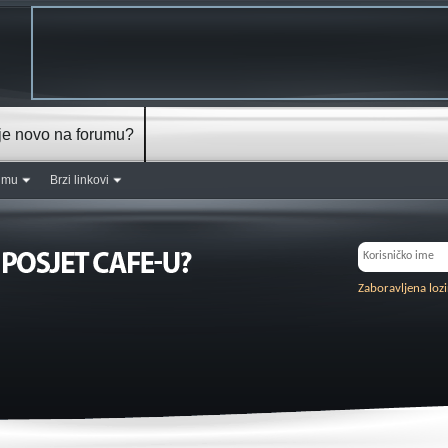
je novo na forumu?
rumu
Brzi linkovi
Zaboravljena loz