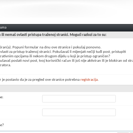
oruma
n ili nemaš ovlasti pristupa traženoj stranici. Mogući razlozi za to su:
giran(a). Popuni formular na dnu ove stranice i pokušaj ponovno.
lasti za pristup traženoj stranici. Pokušavaš li mijenjati nečiji tuđi post, pristupiti
rativnim opcijama ili nekom drugom dijelu u koji je pristup ograničen?
šavaš poslati novi post, tvoj korisnički račun ili još nije aktiviran ili je blokiran od st
ratora.
 je postavio da je za pregled ove stranice potrebna
registracija
.
me:
me?