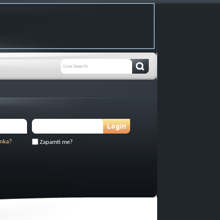
inka?
Zapamti me?