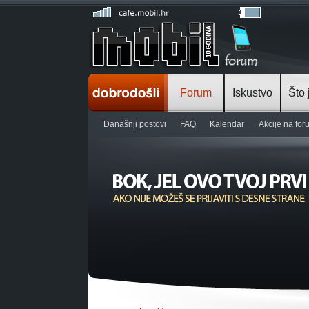
Forum
Iskustvo
Što 
Današnji postovi
FAQ
Kalendar
Akcije na fo