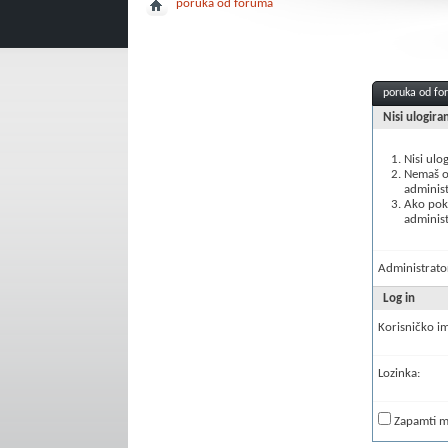
poruka od foruma
poruka od f
Nisi ulogira
Nisi ulo
Nemaš ov
administ
Ako poku
administ
Administrator
Log in
Korisničko i
Lozinka:
Zapamti 