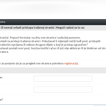
oruma
n ili nemaš ovlasti pristupa traženoj stranici. Mogući razlozi za to su:
giran(a). Popuni formular na dnu ove stranice i pokušaj ponovno.
lasti za pristup traženoj stranici. Pokušavaš li mijenjati nečiji tuđi post, pristupiti
rativnim opcijama ili nekom drugom dijelu u koji je pristup ograničen?
šavaš poslati novi post, tvoj korisnički račun ili još nije aktiviran ili je blokiran od st
ratora.
 je postavio da je za pregled ove stranice potrebna
registracija
.
me:
me?