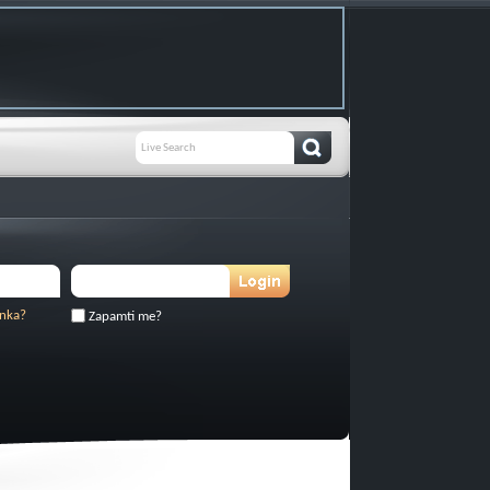
inka?
Zapamti me?