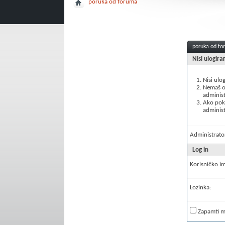
poruka od foruma
poruka od f
Nisi ulogira
Nisi ulo
Nemaš ov
administ
Ako poku
administ
Administrator
Log in
Korisničko i
Lozinka:
Zapamti 