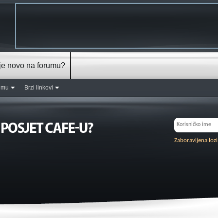
je novo na forumu?
rumu
Brzi linkovi
Zaboravljena loz