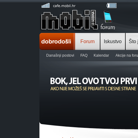
Forum
Iskustvo
Što 
Današnji postovi
FAQ
Kalendar
Akcije na fo