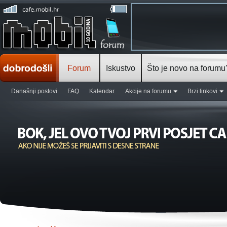
Forum
Iskustvo
Što je novo na forumu
Današnji postovi
FAQ
Kalendar
Akcije na forumu
Brzi linkovi