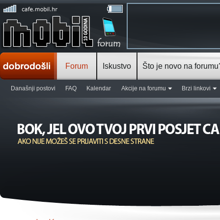
Forum
Iskustvo
Što je novo na forumu
Današnji postovi
FAQ
Kalendar
Akcije na forumu
Brzi linkovi