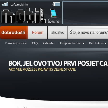
Forum
Iskustvo
Što je novo na forumu
Današnji postovi
FAQ
Kalendar
Akcije na forumu
Brzi linkovi