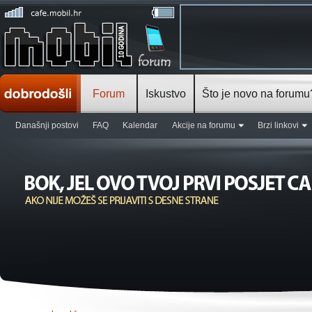
Forum
Iskustvo
Što je novo na forumu
Današnji postovi
FAQ
Kalendar
Akcije na forumu
Brzi linkovi