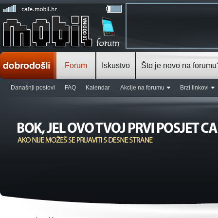
Forum
Iskustvo
Što je novo na forumu
Današnji postovi
FAQ
Kalendar
Akcije na forumu
Brzi linkovi