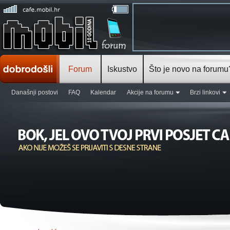
Forum
Iskustvo
Što je novo na forumu
Današnji postovi
FAQ
Kalendar
Akcije na forumu
Brzi linkovi