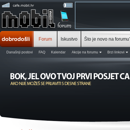
Forum
Iskustvo
Što je novo na forumu
Današnji postovi
FAQ
Kalendar
Akcije na forumu
Brzi linkovi