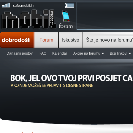
Forum
Iskustvo
Što je novo na forumu
Današnji postovi
FAQ
Kalendar
Akcije na forumu
Brzi linkovi