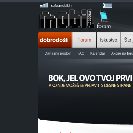
Forum
Iskustvo
Što 
Današnji postovi
FAQ
Kalendar
Akcije na fo