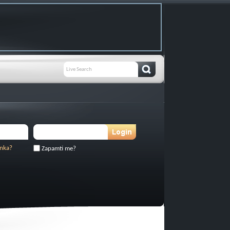
inka?
Zapamti me?