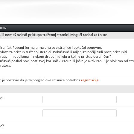
oruma
n ili nemaš ovlasti pristupa traženoj stranici. Mogući razlozi za to su:
giran(a). Popuni formular na dnu ove stranice i pokušaj ponovno.
lasti za pristup traženoj stranici. Pokušavaš li mijenjati nečiji tuđi post, pristupiti
rativnim opcijama ili nekom drugom dijelu u koji je pristup ograničen?
šavaš poslati novi post, tvoj korisnički račun ili još nije aktiviran ili je blokiran od st
ratora.
 je postavio da je za pregled ove stranice potrebna
registracija
.
me:
me?