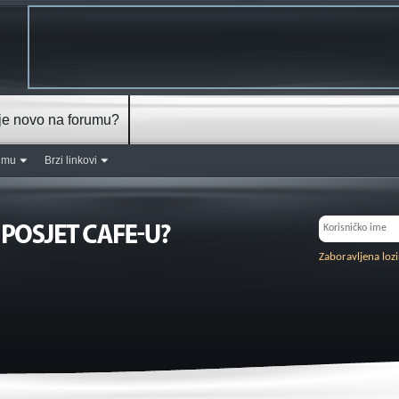
je novo na forumu?
rumu
Brzi linkovi
Zaboravljena loz