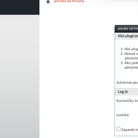
poruka od foruma
poruka od f
Nisi ulogira
Nisi ulo
Nemaš ov
administ
Ako poku
administ
Administrator
Log in
Korisničko i
Lozinka:
Zapamti 