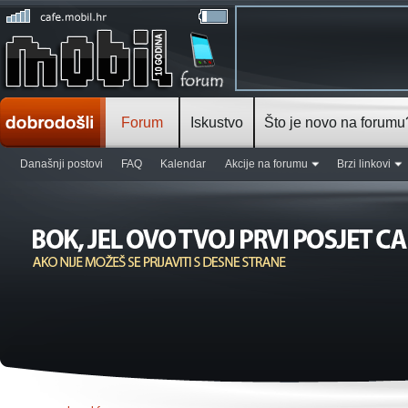
Forum
Iskustvo
Što je novo na forumu
Današnji postovi
FAQ
Kalendar
Akcije na forumu
Brzi linkovi