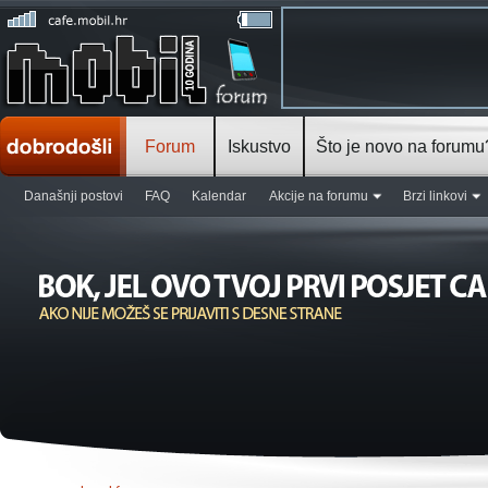
Forum
Iskustvo
Što je novo na forumu
Današnji postovi
FAQ
Kalendar
Akcije na forumu
Brzi linkovi