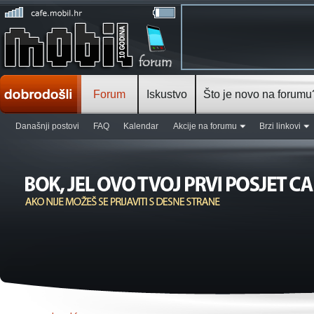
Forum
Iskustvo
Što je novo na forumu
Današnji postovi
FAQ
Kalendar
Akcije na forumu
Brzi linkovi