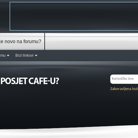
je novo na forumu?
rumu
Brzi linkovi
Zaboravljena loz