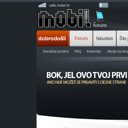
Forum
Iskustvo
Što 
Današnji postovi
FAQ
Kalendar
Akcije na fo