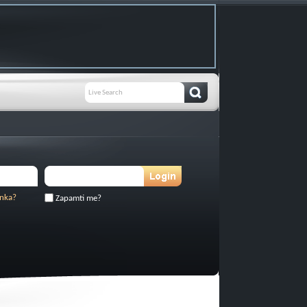
inka?
Zapamti me?