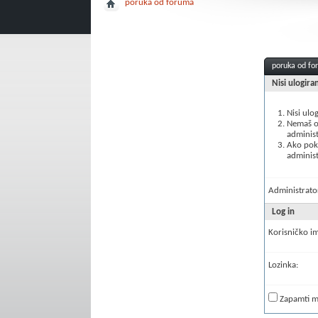
poruka od foruma
poruka od f
Nisi ulogira
Nisi ulo
Nemaš ov
administ
Ako poku
administ
Administrator
Log in
Korisničko i
Lozinka:
Zapamti 