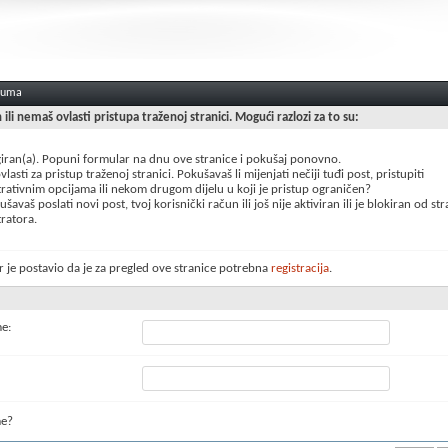
oruma
n ili nemaš ovlasti pristupa traženoj stranici. Mogući razlozi za to su:
giran(a). Popuni formular na dnu ove stranice i pokušaj ponovno.
lasti za pristup traženoj stranici. Pokušavaš li mijenjati nečiji tuđi post, pristupiti
rativnim opcijama ili nekom drugom dijelu u koji je pristup ograničen?
šavaš poslati novi post, tvoj korisnički račun ili još nije aktiviran ili je blokiran od st
ratora.
 je postavio da je za pregled ove stranice potrebna
registracija
.
me:
me?