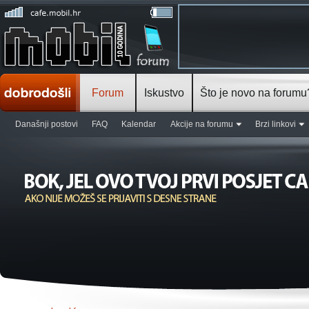
Forum
Iskustvo
Što je novo na forumu
Današnji postovi
FAQ
Kalendar
Akcije na forumu
Brzi linkovi