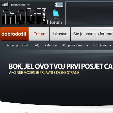
Forum
Iskustvo
Što je novo na forumu
Današnji postovi
FAQ
Kalendar
Akcije na forumu
Brzi linkovi