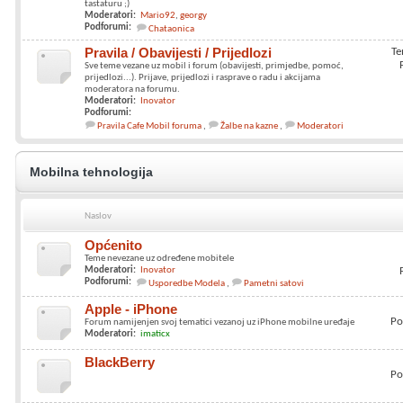
tastaturu ;)
Moderatori:
Mario92
georgy
Podforumi:
Chataonica
Pravila / Obavijesti / Prijedlozi
Te
Sve teme vezane uz mobil i forum (obavijesti, primjedbe, pomoć,
prijedlozi...). Prijave, prijedlozi i rasprave o radu i akcijama
moderatora na forumu.
Moderatori:
Inovator
Podforumi:
Pravila Cafe Mobil foruma
Žalbe na kazne
Moderatori
Mobilna tehnologija
Naslov
Općenito
Teme nevezane uz određene mobitele
Moderatori:
Inovator
Podforumi:
Usporedbe Modela
Pametni satovi
Apple - iPhone
Po
Forum namijenjen svoj tematici vezanoj uz iPhone mobilne uređaje
Moderatori:
imaticx
BlackBerry
Po