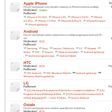
Apple iPhone
Te
Forum namijenjen svoj tematici vezanoj uz iPhone mobilne uređaje
Moderatori:
imaticx
Podforumi:
iPhone 2/3G/3GS
iPhone 4/4S
iPhone 5/5S/5C
iPhone
6/6 Plus
iPhone 7/7 Plus
iPhone 8/8 Plus/X
iPhone firmware
iPhone aplikacije
Android
Forum namijenjen svemu vezanome uz uređaje pogonjene Android OS -
om
Moderatori:
HCSC
Podforumi:
Samsung
Sony
Lenovo / Motorola
LG
Huawei
Nokia
HTC
Xiaomi
Ostali proizvođači
Android aplikacije
Android programiranje
Android Tablet
HTC
Po
Moderatori:
HCSC
Podforumi:
HTC Android
HTC Windows Mobile
Android aplikacije
Windows Mobile aplikacije
LG
Po
Podforumi:
[LG] Hardware # Accessories # Općenito o modelima telefona
[LG]
Programi # Java # Melodije # Slike
[LG] Firmware # Firmware mods #
Unlock # Spajanje PC --> mob. # Ostalo
[LG] LG Android
Ostalo
Forum namijenjen svim ostalim operativnim sustavima.
Moderatori:
HCSC