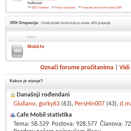
Podforumi:
DECT telefoni
Fiksni operateri
Internet Service Provideri (ISP)
VIDI Grupacija
- Ostali portali i forumi koji su unutar VIDI grupacije
Naslov
Mobil.hr
Označi forume pročitanima
|
Vidi
Kakvo je stanje?
Današnji rođendani
Giuliano
gorky63
(63)
PersHin007
(43)
d.m
Cafe Mobil statistika
Tema
58.529
Postova
928.577
Članova
72