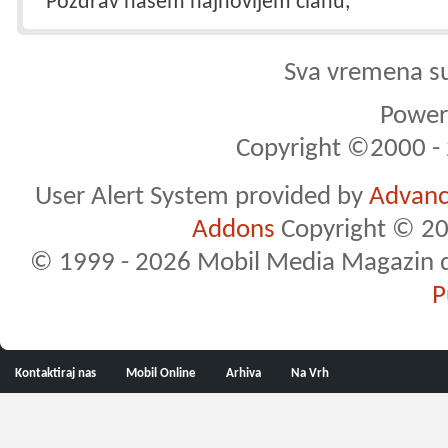
Pozdrav našem najnovijem članu,
Sva vremena s
Powere
Copyright ©2000 - 2
User Alert System provided by
Advance
Addons
Copyright © 20
© 1999 - 2026 Mobil Media Magazin d.o.
P
Kontaktiraj nas
Mobil Online
Arhiva
Na Vrh