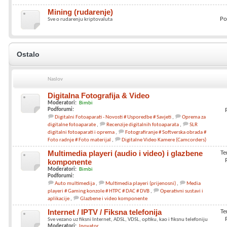
Mining (rudarenje)
Po
Sve o rudarenju kriptovaluta
Ostalo
Naslov
Digitalna Fotografija & Video
Moderatori:
Bimbi
Podforumi:
Digitalni Fotoaparati - Novosti # Usporedbe # Savjeti
Oprema za
digitalne fotoaparate
Recenzije digitalnih fotoaparata
SLR
digitalni fotoaparati i oprema
Fotografiranje # Softverska obrada #
Foto radnje # Foto materijal
Digitalne Video Kamere (Camcorders)
Multimedia playeri (audio i video) i glazbene
Te
komponente
Moderatori:
Bimbi
Podforumi:
Auto multimedija
Multimedia playeri (prijenosni)
Media
playeri # Gaming konzole # HTPC # DAC # DVB
Operativni sustavi i
aplikacije
Glazbene i video komponente
Internet / IPTV / Fiksna telefonija
Te
Sve vezano uz fiksni Internet, ADSL, VDSL, optiku, kao i fiksnu telefoniju
Moderatori:
Inovator