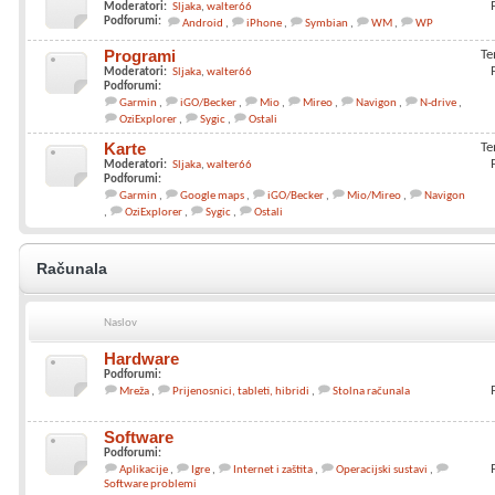
Moderatori:
Sljaka
walter66
Podforumi:
Android
iPhone
Symbian
WM
WP
Programi
Te
Moderatori:
Sljaka
walter66
Podforumi:
Garmin
iGO/Becker
Mio
Mireo
Navigon
N-drive
OziExplorer
Sygic
Ostali
Karte
Te
Moderatori:
Sljaka
walter66
Podforumi:
Garmin
Google maps
iGO/Becker
Mio/Mireo
Navigon
OziExplorer
Sygic
Ostali
Računala
Naslov
Hardware
Podforumi:
Mreža
Prijenosnici, tableti, hibridi
Stolna računala
Software
Podforumi:
Aplikacije
Igre
Internet i zaštita
Operacijski sustavi
Software problemi