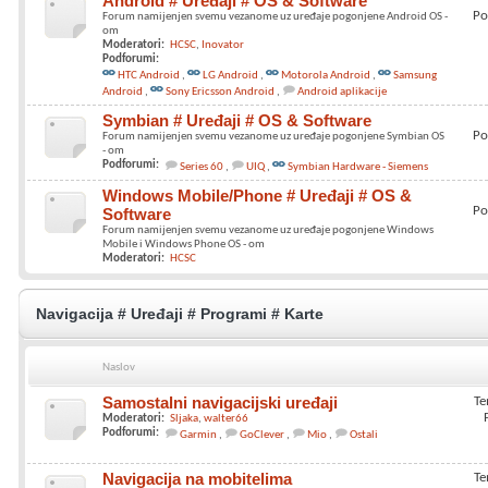
Android # Uređaji # OS & Software
Po
Forum namijenjen svemu vezanome uz uređaje pogonjene Android OS -
om
Moderatori:
HCSC
Inovator
Podforumi:
HTC Android
LG Android
Motorola Android
Samsung
Android
Sony Ericsson Android
Android aplikacije
Symbian # Uređaji # OS & Software
Po
Forum namijenjen svemu vezanome uz uređaje pogonjene Symbian OS
- om
Podforumi:
Series 60
UIQ
Symbian Hardware - Siemens
Windows Mobile/Phone # Uređaji # OS &
Po
Software
Forum namijenjen svemu vezanome uz uređaje pogonjene Windows
Mobile i Windows Phone OS - om
Moderatori:
HCSC
Navigacija # Uređaji # Programi # Karte
Naslov
Samostalni navigacijski uređaji
Te
Moderatori:
Sljaka
walter66
Podforumi:
Garmin
GoClever
Mio
Ostali
Navigacija na mobitelima
Te