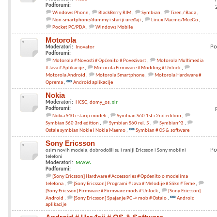
Podforumi:
Windows Phone
BlackBerry RIM
Symbian
Tizen / Bada
Non-smartphone/dummy i stariji uređaji
Linux Maemo/MeeGo
Pocket PC/PDA
Windows Mobile
Motorola
Po
Moderatori:
Inovator
Podforumi:
Motorola # Novosti # Općenito # Povezivost
Motorola Multimedia
# Java # Aplikacije
Motorola Firmware # Modding # Unlock
Motorola Android
Motorola Smartphone
Motorola Hardware #
Oprema
Android aplikacije
Nokia
Moderatori:
HCSC
domy_os
xlr
Podforumi:
Nokia S40 i stariji modeli
Symbian S60 1st i 2nd edition
Symbian S60 3rd edition
Symbian S60 rel. 5
Symbian^3
Ostale symbian Nokie i Nokia Maemo
Symbian # OS & software
Sony Ericsson
Po
osim novih modela, dobrodošli su i raniji Ericsson i Sony mobilni
telefoni
Moderatori:
MASVA
Podforumi:
[Sony Ericsson] Hardware # Accessories # Općenito o modelima
telefona
[Sony Ericsson] Programi # Java # Melodije # Slike # Teme
[Sony Ericsson] Firmware # Firmware mods # Unlock
[Sony Ericsson]
Android
[Sony Ericsson] Spajanje PC -> mob # Ostalo
Android
aplikacije