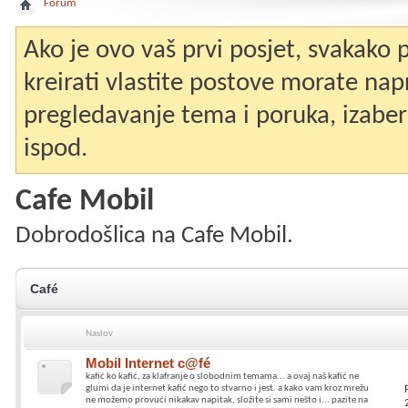
Forum
Ako je ovo vaš prvi posjet, svakako
kreirati vlastite postove morate nap
pregledavanje tema i poruka, izaberit
ispod.
Cafe Mobil
Dobrodošlica na Cafe Mobil.
Café
Naslov
Mobil Internet c@fé
kafić ko kafić, za klafranje o slobodnim temama... a ovaj naš kafić ne
glumi da je internet kafić nego to stvarno i jest. a kako vam kroz mrežu
ne možemo provući nikakav napitak, složite si sami nešto i... pazite na