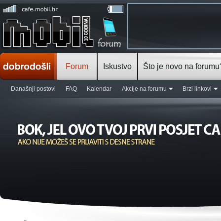
Forum
Iskustvo
Što je novo na forumu
Današnji postovi
FAQ
Kalendar
Akcije na forumu
Brzi linkovi