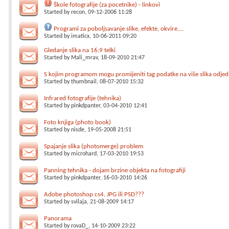
Škole fotografije (za pocetnike) - linkovi
Started by
recon
, 09-12-2006 11:28
Programi za poboljsavanje slike, efekte, okvire....
Started by
imaticx
, 10-06-2011 09:20
Gledanje slika na 16:9 telki
Started by
Mali_mrav
, 18-09-2010 21:47
S kojim programom mogu promijeniti tag podatke na više slika odj
Started by
thumbnail
, 08-07-2010 15:32
Infrared fotografije (tehnika)
Started by
pinkdpanter
, 03-04-2010 12:41
Foto knjiga (photo book)
Started by
nisde
, 19-05-2008 21:51
Spajanje slika (photomerge) problem
Started by
microhard
, 17-03-2010 19:53
Panning tehnika - dojam brzine objekta na fotografiji
Started by
pinkdpanter
, 16-03-2010 14:26
Adobe photoshop cs4, JPG ili PSD???
Started by
svilaja
, 21-08-2009 14:17
Panorama
Started by
rovaD_
, 14-10-2009 23:22