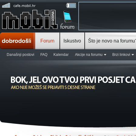
Forum
Iskustvo
Što je novo na forumu
Današnji postovi
FAQ
Kalendar
Akcije na forumu
Brzi linkovi