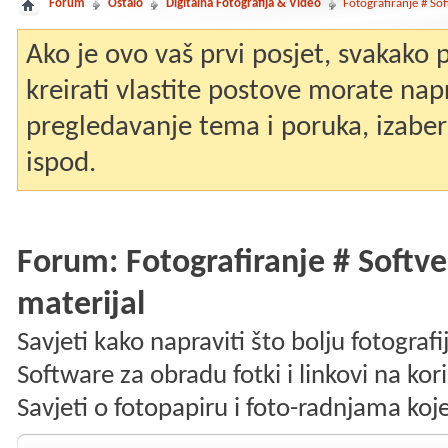
Forum
Ostalo
Digitalna Fotografija & Video
Fotografiranje # Sof
Ako je ovo vaš prvi posjet, svakako
kreirati vlastite postove morate nap
pregledavanje tema i poruka, izaberit
ispod.
Forum:
Fotografiranje # Softv
materijal
Savjeti kako napraviti što bolju fotografi
Software za obradu fotki i linkovi na kor
Savjeti o fotopapiru i foto-radnjama koj