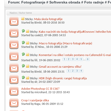
Forum:
Fotografiranje # Softverska obrada # Foto radnje # Fo
Naslov
/
Autor teme
Sticky:
Mala skola fotografije
Started by
Bimbi
, 08-03-2016 16:50
Sticky:
Kako naciniti sto bolju fotografiju#Osnove i tehnike fot
Started by
cook22
, 07-06-2005 14:53
Sticky:
Macro fotografija (Macro fotografiranje)
Started by
.El Nino.
, 16-01-2006 21:29
Sticky:
Komentari na slike i ostalo postano na Cafemobil G-mai
1
2
3
4
5
...
6
Started by
lili
, 19-06-2005 20:02
Sticky:
Gmail account za razmjenu slika!
1
2
3
4
Started by
Bimbi
, 18-06-2005 23:31
Sticky:
HDR (high dinamic range) fotografija
Started by
xlr
, 24-02-2007 23:09
Adobe Photoshop CC ili CS6?
Started by
microhard
, 22-12-2015 10:43
Crop i razvijanje slika
Started by
Koga
, 06-05-2009 15:12