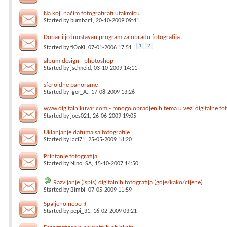
Na koji načim fotografirati utakmicu
Started by
bumbar1
, 20-10-2009 09:41
Dobar i jednostavan program za obradu fotografija
1
2
Started by
flOoKi
, 07-01-2006 17:51
album design - photoshop
Started by
jschneid
, 03-10-2009 14:11
sferoidne panorame
Started by
Igor_A.
, 17-08-2009 13:26
www.digitalnikuvar.com - mnogo obradjenih tema u vezi digitalne fot
Started by
joes021
, 26-06-2009 19:05
Uklanjanje datuma sa fotografije
Started by
laci71
, 25-05-2009 18:20
Printanje fotografija
Started by
Nino_SA
, 15-10-2007 14:50
Razvijanje (ispis) digitalnih fotografija (gdje/kako/cijene)
Started by
Bimbi
, 07-05-2009 11:59
Spaljeno nebo :(
Started by
pepi_31
, 16-02-2009 03:21