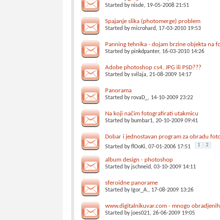
Started by
nisde
, 19-05-2008 21:51
Spajanje slika (photomerge) problem
Started by
microhard
, 17-03-2010 19:53
Panning tehnika - dojam brzine objekta na fo
Started by
pinkdpanter
, 16-03-2010 14:26
Adobe photoshop cs4, JPG ili PSD???
Started by
svilaja
, 21-08-2009 14:17
Panorama
Started by
rovaD_
, 14-10-2009 23:22
Na koji načim fotografirati utakmicu
Started by
bumbar1
, 20-10-2009 09:41
Dobar i jednostavan program za obradu foto
1
2
Started by
flOoKi
, 07-01-2006 17:51
album design - photoshop
Started by
jschneid
, 03-10-2009 14:11
sferoidne panorame
Started by
Igor_A.
, 17-08-2009 13:26
www.digitalnikuvar.com - mnogo obradjenih t
Started by
joes021
, 26-06-2009 19:05