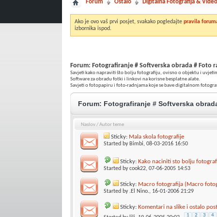
Forum
Ostalo
Digitalna Fotografija & Vide
Ako je ovo vaš prvi posjet, svakako pogledajte
pravila forum
izbornika ispod.
Forum:
Fotografiranje # Softverska obrada # Foto r
Savjeti kako napraviti što bolju fotografiju, ovisno o objektu i uvjeti
Software za obradu fotki i linkovi na korisne besplatne alate.
Savjeti o fotopapiru i foto-radnjama koje se bave digitalnom fotogra
Forum:
Fotografiranje # Softverska obrada
Naslov
/
Autor teme
Sticky:
Mala skola fotografije
Started by
Bimbi
, 08-03-2016 16:50
Sticky:
Kako naciniti sto bolju fotogra
Started by
cook22
, 07-06-2005 14:53
Sticky:
Macro fotografija (Macro fotog
Started by
.El Nino.
, 16-01-2006 21:29
Sticky:
Komentari na slike i ostalo po
1
2
3
4