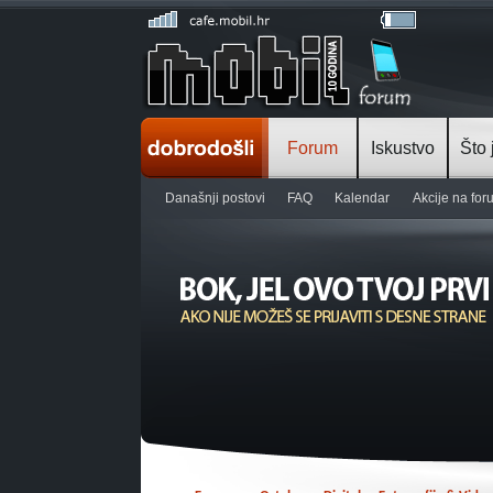
Forum
Iskustvo
Što 
Današnji postovi
FAQ
Kalendar
Akcije na fo