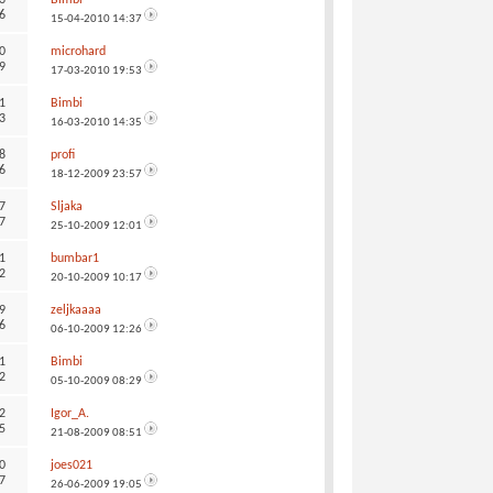
6
15-04-2010
14:37
0
microhard
9
17-03-2010
19:53
1
Bimbi
3
16-03-2010
14:35
8
profi
6
18-12-2009
23:57
7
Sljaka
7
25-10-2009
12:01
1
bumbar1
2
20-10-2009
10:17
9
zeljkaaaa
6
06-10-2009
12:26
1
Bimbi
2
05-10-2009
08:29
2
Igor_A.
5
21-08-2009
08:51
0
joes021
7
26-06-2009
19:05