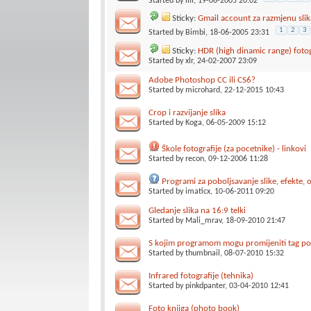
Started by
lili
, 19-06-2005 20:02
Sticky:
Gmail account za razmjenu slik
1
2
3
Started by
Bimbi
, 18-06-2005 23:31
Sticky:
HDR (high dinamic range) fotog
Started by
xlr
, 24-02-2007 23:09
Adobe Photoshop CC ili CS6?
Started by
microhard
, 22-12-2015 10:43
Crop i razvijanje slika
Started by
Koga
, 06-05-2009 15:12
Škole fotografije (za pocetnike) - linkovi
Started by
recon
, 09-12-2006 11:28
Programi za poboljsavanje slike, efekte, ok
Started by
imaticx
, 10-06-2011 09:20
Gledanje slika na 16:9 telki
Started by
Mali_mrav
, 18-09-2010 21:47
S kojim programom mogu promijeniti tag po
Started by
thumbnail
, 08-07-2010 15:32
Infrared fotografije (tehnika)
Started by
pinkdpanter
, 03-04-2010 12:41
Foto knjiga (photo book)