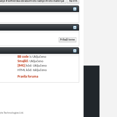
ranje # Softverska obrada # Foto radnje # Foto materijal
Na Vrh
BB code
is
Uključeno
Smajlići
:
Uključeno
[IMG]
kôd:
Uključeno
HTML kôd:
Isključeno
Pravila foruma
e Technologies Ltd.