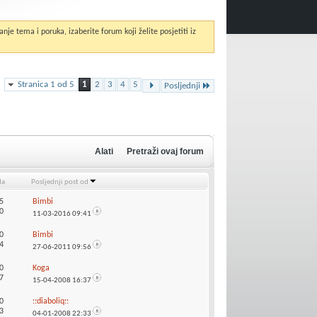
anje tema i poruka, izaberite forum koji želite posjetiti iz
Stranica 1 od 5
1
2
3
4
5
Posljednji
Alati
Pretraži ovaj forum
da
Posljednji post od
5
Bimbi
0
11-03-2016
09:41
0
Bimbi
4
27-06-2011
09:56
0
Koga
7
15-04-2008
16:37
0
::diaboliq::
3
04-01-2008
22:33