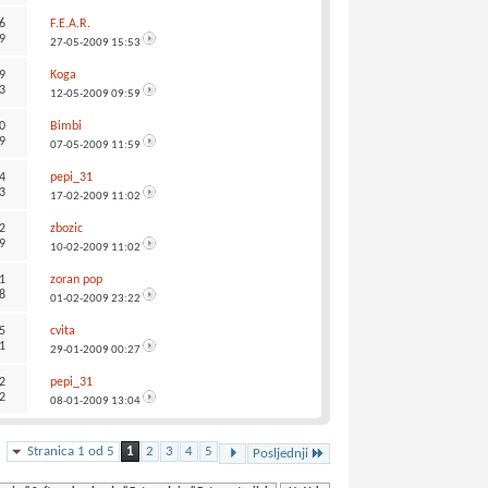
6
F.E.A.R.
9
27-05-2009
15:53
9
Koga
3
12-05-2009
09:59
0
Bimbi
9
07-05-2009
11:59
4
pepi_31
3
17-02-2009
11:02
2
zbozic
9
10-02-2009
11:02
1
zoran pop
8
01-02-2009
23:22
5
cvita
1
29-01-2009
00:27
2
pepi_31
2
08-01-2009
13:04
Stranica 1 od 5
1
2
3
4
5
Posljednji