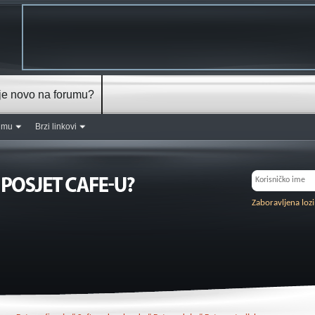
je novo na forumu?
rumu
Brzi linkovi
Zaboravljena loz