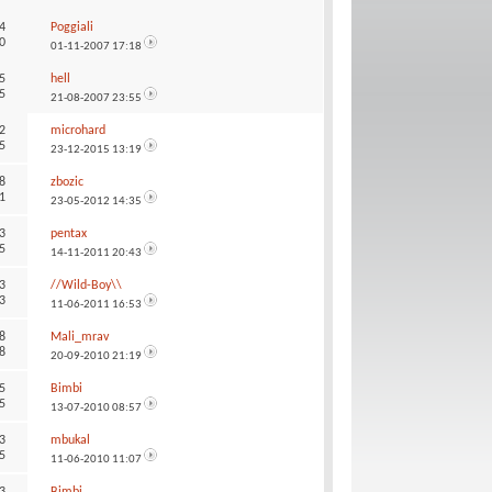
4
Poggiali
0
01-11-2007
17:18
5
hell
5
21-08-2007
23:55
2
microhard
5
23-12-2015
13:19
8
zbozic
1
23-05-2012
14:35
3
pentax
5
14-11-2011
20:43
3
//Wild-Boy\\
3
11-06-2011
16:53
8
Mali_mrav
8
20-09-2010
21:19
5
Bimbi
5
13-07-2010
08:57
3
mbukal
5
11-06-2010
11:07
3
Bimbi