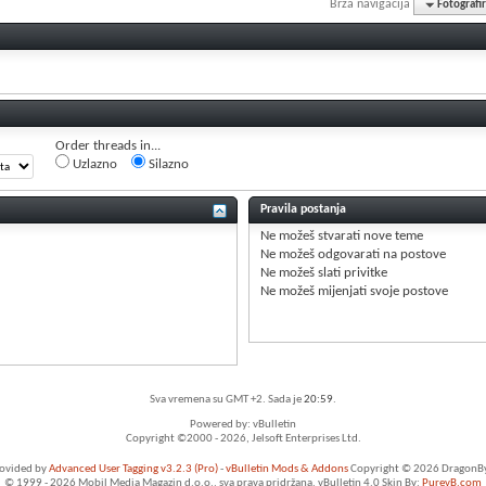
Brza navigacija
Fotografi
Order threads in...
Uzlazno
Silazno
Pravila postanja
Ne možeš
stvarati nove teme
Ne možeš
odgovarati na postove
Ne možeš
slati privitke
Ne možeš
mijenjati svoje postove
Sva vremena su GMT +2. Sada je
20:59
.
Powered by: vBulletin
Copyright ©2000 - 2026, Jelsoft Enterprises Ltd.
rovided by
Advanced User Tagging v3.2.3 (Pro)
-
vBulletin Mods & Addons
Copyright © 2026 DragonByt
© 1999 - 2026 Mobil Media Magazin d.o.o., sva prava pridržana. vBulletin 4.0 Skin By:
PurevB.com