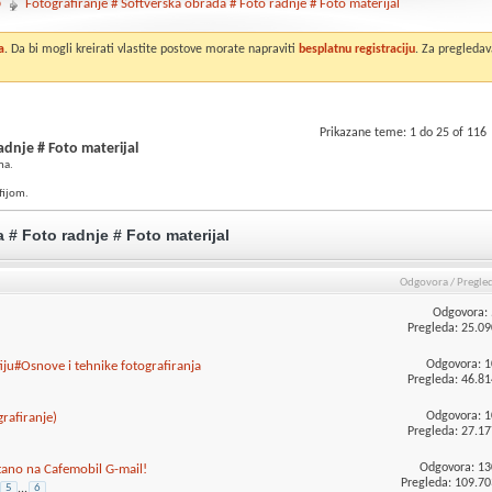
o
Fotografiranje # Softverska obrada # Foto radnje # Foto materijal
a
. Da bi mogli kreirati vlastite postove morate napraviti
besplatnu registraciju
. Za pregledav
Prikazane teme: 1 do 25 of 116
adnje # Foto materijal
ma.
fijom.
 # Foto radnje # Foto materijal
Odgovora
/
Pregle
Odgovora:
Pregleda: 25.09
Odgovora:
1
fiju#Osnove i tehnike fotografiranja
Pregleda: 46.81
Odgovora:
1
rafiranje)
Pregleda: 27.17
Odgovora:
13
stano na Cafemobil G-mail!
Pregleda: 109.70
5
...
6