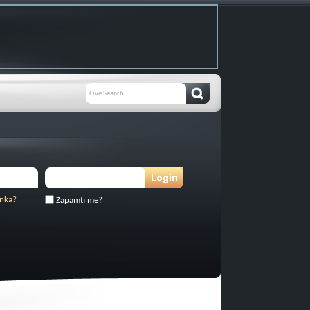
inka?
Zapamti me?